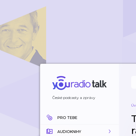
České podcasty a zprávy
Úv
PRO TEBE
AUDIOKNIHY