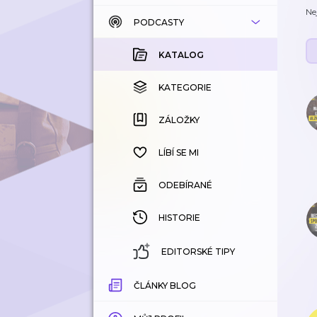
Ne
PODCASTY
KATALOG
KOUPENÉ
KATALOG
KATEGORIE
KATEGORIE
ZÁLOŽKY
ZÁLOŽKY
HISTORIE
LÍBÍ SE MI
ODEBÍRANÉ
HISTORIE
EDITORSKÉ TIPY
ČLÁNKY BLOG