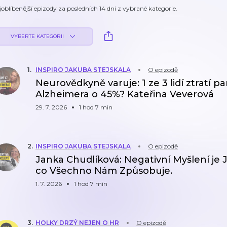
joblíbenější epizody za posledních 14 dní z vybrané kategorie.
VYBERTE KATEGORII
1
.
INSPIRO JAKUBA STEJSKALA
O epizodě
Neurovědkyně varuje: 1 ze 3 lidí ztratí pa
Alzheimera o 45%? Kateřina Veverová
29. 7. 2026
1 hod 7 min
2
.
INSPIRO JAKUBA STEJSKALA
O epizodě
Janka Chudlíková: Negativní Myšlení je J
co Všechno Nám Způsobuje.
1. 7. 2026
1 hod 7 min
3
.
HOLKY DRZÝ NEJEN O HR
O epizodě