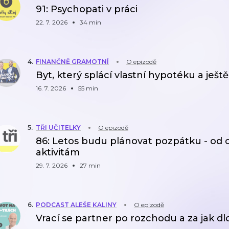
91: Psychopati v práci
22. 7. 2026
34 min
4
.
FINANČNĚ GRAMOTNÍ
O epizodě
Byt, který splácí vlastní hypotéku a ješ
16. 7. 2026
55 min
5
.
TŘI UČITELKY
O epizodě
86: Letos budu plánovat pozpátku - od 
aktivitám
29. 7. 2026
27 min
6
.
PODCAST ALEŠE KALINY
O epizodě
Vrací se partner po rozchodu a za jak d