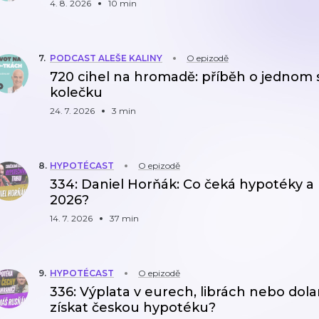
4. 8. 2026
10 min
7
.
PODCAST ALEŠE KALINY
O epizodě
720 cihel na hromadě: příběh o jednom
kolečku
24. 7. 2026
3 min
8
.
HYPOTÉCAST
O epizodě
334: Daniel Horňák: Co čeká hypotéky a 
2026?
14. 7. 2026
37 min
9
.
HYPOTÉCAST
O epizodě
336: Výplata v eurech, librách nebo dol
získat českou hypotéku?