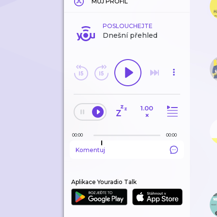
MŮJ PROFIL
POSLOUCHEJTE
Dnešní přehled
1.00
×
00:00
00:00
Komentuj
Aplikace Youradio Talk