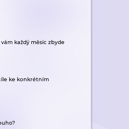
tě vám každý měsíc zbyde
cíle ke konkrétním
louho?