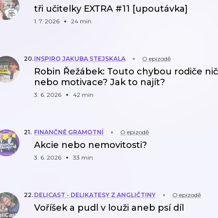
tři učitelky EXTRA #11 [upoutávka]
1. 7. 2026
24 min
20
.
INSPIRO JAKUBA STEJSKALA
O epizodě
Robin Řežábek: Touto chybou rodiče ničí 
nebo motivace? Jak to najít?
3. 6. 2026
42 min
21
.
FINANČNĚ GRAMOTNÍ
O epizodě
Akcie nebo nemovitosti?
3. 6. 2026
33 min
22
.
DELICAST - DELIKATESY Z ANGLIČTINY
O epizodě
Voříšek a pudl v louži aneb psí díl