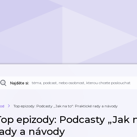
Najděte si:
od
Top epizody: Podcasty „Jak na to“: Praktické rady a návody
Top epizody: Podcasty „Jak n
rady a návody