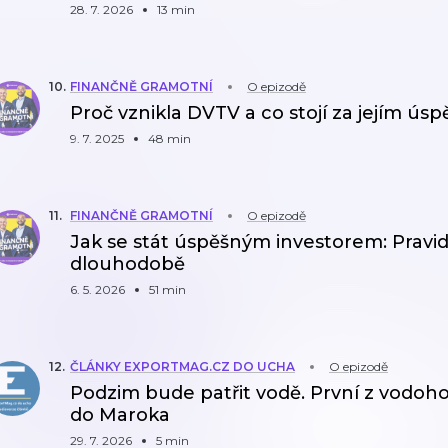
28. 7. 2026
13 min
10
.
FINANČNĚ GRAMOTNÍ
O epizodě
Proč vznikla DVTV a co stojí za jejím ú
9. 7. 2025
48 min
11
.
FINANČNĚ GRAMOTNÍ
O epizodě
Jak se stát úspěšným investorem: Pravidl
dlouhodobě
6. 5. 2026
51 min
12
.
ČLÁNKY EXPORTMAG.CZ DO UCHA
O epizodě
Podzim bude patřit vodě. První z vodoh
do Maroka
29. 7. 2026
5 min