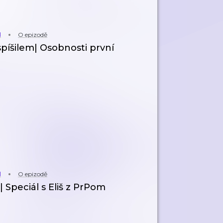
M
O epizodě
píšilem| Osobnosti první
M
O epizodě
 Speciál s Eliš z PrPom