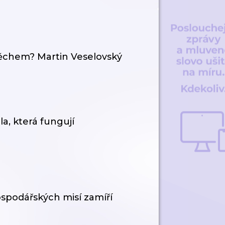
spěchem? Martin Veselovský
a, která fungují
ospodářských misí zamíří