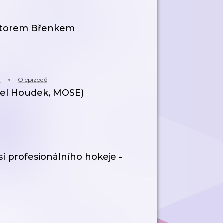
Viktorem Břenkem
M
O epizodě
vel Houdek, MOSE)
sí profesionálního hokeje -