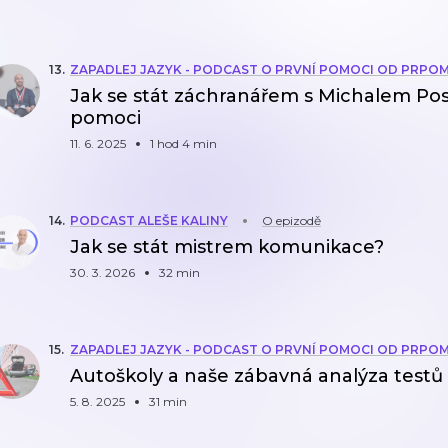
13
.
ZAPADLEJ JAZYK - PODCAST O PRVNÍ POMOCI OD PRPO
Jak se stát záchranářem s Michalem Pos
pomoci
11. 6. 2025
1 hod 4 min
14
.
PODCAST ALEŠE KALINY
O epizodě
Jak se stát mistrem komunikace?
30. 3. 2026
32 min
15
.
ZAPADLEJ JAZYK - PODCAST O PRVNÍ POMOCI OD PRPO
Autoškoly a naše zábavná analýza testů |
5. 8. 2025
31 min