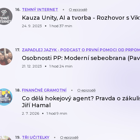
16
.
TEMNÝ INTERNET
O epizodě
Kauza Unity, AI a tvorba - Rozhovor s 
24. 9. 2023
1 hod 37 min
17
.
ZAPADLEJ JAZYK - PODCAST O PRVNÍ POMOCI OD PRPO
Osobnosti PP: Moderní sebeobrana (Pa
21. 12. 2023
1 hod 24 min
18
.
FINANČNĚ GRAMOTNÍ
O epizodě
Co dělá hokejový agent? Pravda o zákuli
Jiří Hamal
2. 7. 2026
1 hod 9 min
19
.
TŘI UČITELKY
O epizodě