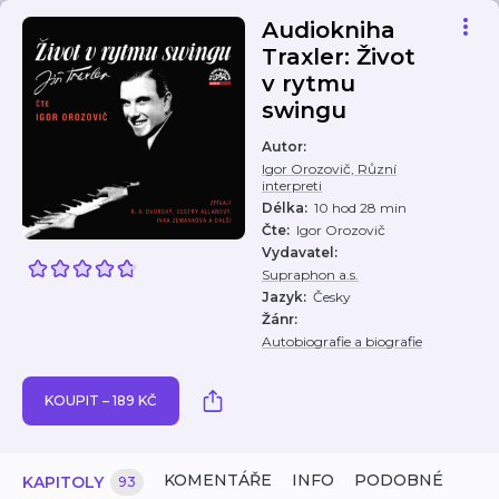
Audiokniha
Traxler: Život
v rytmu
swingu
Autor
:
Igor Orozovič, Různí
interpreti
Délka
:
10 hod 28 min
Čte
:
Igor Orozovič
Vydavatel
:
Supraphon a.s.
Jazyk
:
Česky
Žánr
:
Autobiografie a biografie
KOUPIT – 189 KČ
KOMENTÁŘE
INFO
PODOBNÉ
KAPITOLY
93