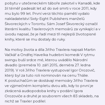
pobytu v utečeneckém táboře zakotvil v Kanadě, kde
žil téměř padesát let až do své smrti v roce 2011, kdy
mu bylo 99 let. První verzi těchto pamětí vydalo
nakladatelství Sixty-Eight Publishers manželů
Škvoreckých v Torontu. Sám Josef Škvorecký označil
literární kvalitu Traxlerových memoárů za vynikající a v
úvodu napsal, že je řadí mezi tři nejlepší životopisné
knihy, které se mu dostaly do ruky.
Na motivy života a díla Jiřího Traxlera napsali Martin
Vačkář a Ondřej Havelka hudební komedii V rytmu
swingu buší srdce mé, kterou uvádělo Národní
divadlo (premiéra 10. září 2015, derniéra 27. ledna
2019). V roli Jiřího Traxlera vystupoval Igor Orozovič,
který byl za tuto roli nominován na cenu Thálie.
K posluchačům se dostávají memoáry Jiřího Traxlera
ve výjimečném kompletu dvou alb, kdy to první je
zkrácená audiopodoba knihy v podání Igora
Orozoviče a druhé je souborem všech 83 skladeb, na
nichž se Traxler podílel.