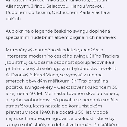
Allanovými, Jiřinou Salačovou, Hanou Vítovou,
Rudolfem Cortésem, Orchestrem Karla Vlacha a
dalších
Audiokniha o legendě českého swingu doplněná
speciálním hudebním albem originálních nahrávek
Memoáry významného skladatele, aranžéra a
interpreta moderního českého swingu Jiřího Traxlera
jsou strhující. Už sama osobnost spolupracovníka a
přítele takových veličin, jakými byli Jaroslav Ježek, R.
A. Dvorský či Karel Vlach, se vymyká v mnoha
směrech obvyklým měřítkům. Jiří Traxler stál na
počátku swingové éry v Československu koncem 30.
a zejména 40. let. Měl nastartovanou skvělou kariéru,
ale jeho svobodomyslná povaha se nemohla smířit s
atmosférou, která nastala po komunistickém
převratu v roce 1948. Na počátku 50. let, v době
nejtužších represí, emigroval za okolností, které by
samy o sobě stačily na detektivní román. Po krátkém