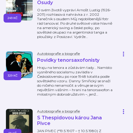
Osudy
O svém životě vypráví Arnošt Lustig (1926-
2011) rozhlasová nahrávka z r. 2002
249 KČ
Tanečník s osudem Můj nejoblíbenější fotr
rád tancoval. Po druhé světové válce hlavně
na americký swing a české polky, po
sovětské okupaci na argentinská tanga a
ploužáky z Posázaví. Vydrže
…
Autobiografie a biografie
Povídky tenorsaxofonisty
Hraju na tenora a zůstávám tady… Namísto
vysněného socialismu zavládla v
329 KČ
Československu po roce 1948 totalita podle
sovětského vzoru. Danny Smiřický se snaží
do ničeho nenamočit a věnuje se svým
největším vášním – hraní na tenorsaxofon a
milostným dobrodružstvím –, jenž
…
Autobiografie a biografie
S Thespidovou károu Jana
Pivce
JAN PIVEC (*19.5.1907 – † 10.5.1980) Z