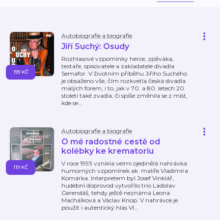
Autobiografie a biografie
Jiří Suchý: Osudy
Rozhlasové vzpomínky herce, zpěváka,
textaře, spisovatele a zakladatele divadla
199 KČ
Semafor. V životním příběhu Jiřího Suchého
je obsaženo vše, čím rozkvetla česká divadla
malých forem, i to, jak v 70. a 80. letech 20.
století také zvadla, či spíše změnila se z míst,
kde se
…
Autobiografie a biografie
O mé radostné cestě od
kolébky ke krematoriu
V roce 1993 vznikla velmi ojedinělá nahrávka
119 KČ
humorných vzpomínek ak. malíře Vladimíra
Komárka. Interpretem byl Josef Vinklář,
hudební doprovod vytvořilo trio Ladislav
Gerendáš, tehdy ještě neznámá Leona
Machálková a Václav Knop. V nahrávce je
použit i autentický hlas Vl
…