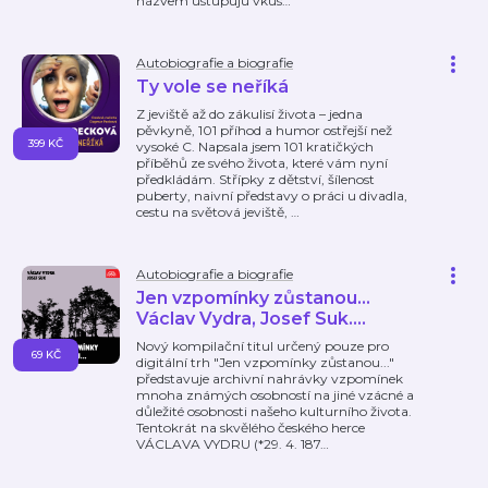
názvem ustupuju vkus
…
Autobiografie a biografie
Ty vole se neříká
Z jeviště až do zákulisí života – jedna
pěvkyně, 101 příhod a humor ostřejší než
399 KČ
vysoké C. Napsala jsem 101 kratičkých
příběhů ze svého života, které vám nyní
předkládám. Střípky z dětství, šílenost
puberty, naivní představy o práci u divadla,
cestu na světová jeviště,
…
Autobiografie a biografie
Jen vzpomínky zůstanou...
Václav Vydra, Josef Suk....
Nový kompilační titul určený pouze pro
69 KČ
digitální trh "Jen vzpomínky zůstanou..."
představuje archivní nahrávky vzpomínek
mnoha známých osobností na jiné vzácné a
důležité osobnosti našeho kulturního života.
Tentokrát na skvělého českého herce
VÁCLAVA VYDRU (*29. 4. 187
…