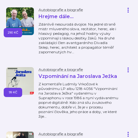
Autobiografie a biografie
Hrejme dále…
Zdánlivě nesourodá dvojice. Na jedné straně
mistr mluveného slova, recitátor, herec, ale i
290 KČ
hlasový pedagog, na jehož hodiny výuky
vzpomínají s láskou desítky žáků. Na druhé
zakládající člen avantgardního Divadla
Sklep, herec, architekt a propagátor téměř
zapomenutých hv
…
Autobiografie a biografie
Vzpomínání na Jaroslava Ježka
Z komentáře Ludmily Vrkočové k
původnímu LP albu 1218 4056 "Vzpomínání
99 KČ
na Jaroslava Ježka" vydanému v
Supraphonu v roce 1986 a nyní vydávanému
poprvé digitálně: Kdo zná sílu zvukového
dokumentu, dobře ví, že je v procesu
poznání člověka, jeho práce a doby, ve které
žije
…
Autobiografie a biografie