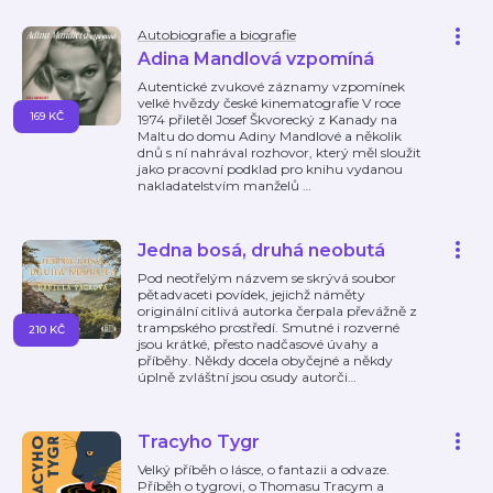
Autobiografie a biografie
Adina Mandlová vzpomíná
Autentické zvukové záznamy vzpomínek
velké hvězdy české kinematografie V roce
169 KČ
1974 přiletěl Josef Škvorecký z Kanady na
Maltu do domu Adiny Mandlové a několik
dnů s ní nahrával rozhovor, který měl sloužit
jako pracovní podklad pro knihu vydanou
nakladatelstvím manželů
…
Jedna bosá, druhá neobutá
Pod neotřelým názvem se skrývá soubor
pětadvaceti povídek, jejichž náměty
originální citlivá autorka čerpala převážně z
trampského prostředí. Smutné i rozverné
210 KČ
jsou krátké, přesto nadčasové úvahy a
příběhy. Někdy docela obyčejné a někdy
úplně zvláštní jsou osudy autorči
…
Tracyho Tygr
Velký příběh o lásce, o fantazii a odvaze.
Příběh o tygrovi, o Thomasu Tracym a