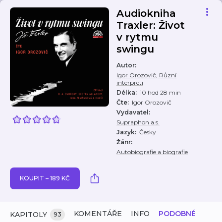
Audiokniha
Traxler: Život
v rytmu
swingu
Autor
:
Igor Orozovič, Různí
interpreti
Délka
:
10 hod 28 min
Čte
:
Igor Orozovič
Vydavatel
:
Supraphon a.s.
Jazyk
:
Česky
Žánr
:
Autobiografie a biografie
KOUPIT – 189 KČ
KOMENTÁŘE
INFO
PODOBNÉ
KAPITOLY
93