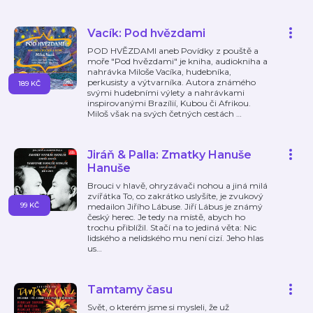
Vacík: Pod hvězdami
POD HVĚZDAMI aneb Povídky z pouště a
moře "Pod hvězdami" je kniha, audiokniha a
nahrávka Miloše Vacíka, hudebníka,
perkusisty a výtvarníka. Autora známého
189 KČ
svými hudebními výlety a nahrávkami
inspirovanými Brazílií, Kubou či Afrikou.
Miloš však na svých četných cestách
…
Jiráň & Palla: Zmatky Hanuše
Hanuše
Brouci v hlavě, ohryzávači nohou a jiná milá
zvířátka To, co zakrátko uslyšíte, je zvukový
99 KČ
medailon Jiřího Lábuse. Jiří Lábus je známý
český herec. Je tedy na místě, abych ho
trochu přiblížil. Stačí na to jediná věta: Nic
lidského a nelidského mu není cizí. Jeho hlas
us
…
Tamtamy času
Svět, o kterém jsme si mysleli, že už