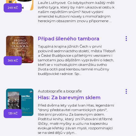
Lauře Luthyové. Co kdybychom každý měli
svého tygra, který by nám ukazoval cestu k
249 KČ
našim největším snům? Nové vydání
americké kultovní novely s mimořádným
hereckým obsazením znovu připomene
…
Případ šíleného tambora
Tajuplná krajina jižních Čech v první
polovině sedmnáctého století, města Třeboň
a České Budějovice s přilehlými vesnicemi i
samotami jsou dějištěm vyprávění o lidech,
349 KČ
kteří se v rozhodujícím okamžiku svého
života ocitli pod klenbou temné mučírny
budějovické radnice. Sp
…
Autobiografie a biografie
Hlas: Za barevným sklem
Před dvěma lety vydal Ivan Hlas, legendární
"drsný představitel romantických písní",
139 KČ
literární prvotinu Za barevným sklem.
Podtitul knihy, který zní Putování stříbrné
lžičky, malé myšky a uzlu na kapesníku
evokuje křehký závan mysli, rozpomínající
se na sled dějů v plyn
…