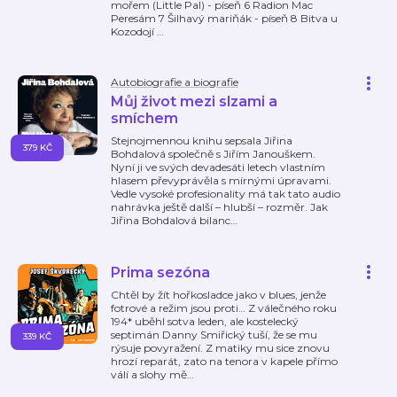
mořem (Little Pal) - píseň 6 Radion Mac
Peresám 7 Šilhavý mariňák - píseň 8 Bitva u
Kozodojí
…
Autobiografie a biografie
Můj život mezi slzami a
smíchem
Stejnojmennou knihu sepsala Jiřina
379 KČ
Bohdalová společně s Jiřím Janouškem.
Nyní ji ve svých devadesáti letech vlastním
hlasem převyprávěla s mírnými úpravami.
Vedle vysoké profesionality má tak tato audio
nahrávka ještě další – hlubší – rozměr. Jak
Jiřina Bohdalová bilanc
…
Prima sezóna
Chtěl by žít hořkosladce jako v blues, jenže
fotrové a režim jsou proti… Z válečného roku
194* uběhl sotva leden, ale kostelecký
septimán Danny Smiřický tuší, že se mu
339 KČ
rýsuje povyražení. Z matiky mu sice znovu
hrozí reparát, zato na tenora v kapele přímo
válí a slohy mě
…