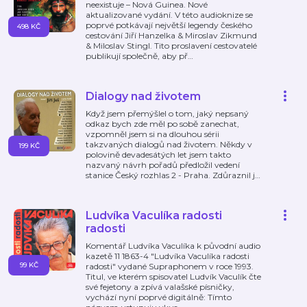
neexistuje – Nová Guinea. Nové
aktualizované vydání. V této audioknize se
poprvé potkávají největší legendy českého
498 KČ
cestování Jiří Hanzelka & Miroslav Zikmund
& Miloslav Stingl. Tito proslavení cestovatelé
publikují společně, aby př
…
Dialogy nad životem
Když jsem přemýšlel o tom, jaký nepsaný
odkaz bych zde měl po sobě zanechat,
vzpomněl jsem si na dlouhou sérii
takzvaných dialogů nad životem. Někdy v
199 KČ
polovině devadesátých let jsem takto
nazvaný návrh pořadů předložil vedení
stanice Český rozhlas 2 - Praha. Zdůraznil j
…
Ludvíka Vaculíka radosti
radosti
Komentář Ludvíka Vaculíka k původní audio
kazetě 11 1863-4 "Ludvíka Vaculíka radosti
99 KČ
radosti" vydané Supraphonem v roce 1993.
Titul, ve kterém spisovatel Ludvík Vaculík čte
své fejetony a zpívá valašské písničky,
vychází nyní poprvé digitálně: Tímto