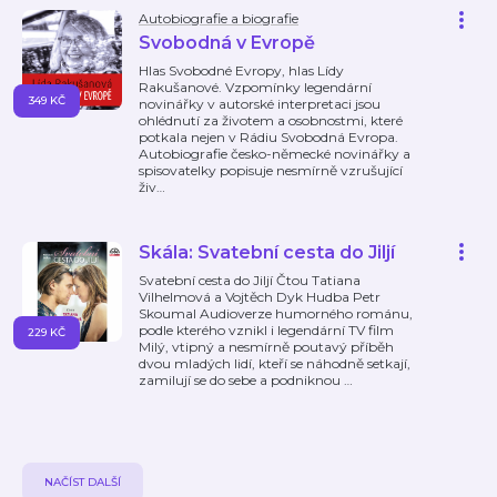
Autobiografie a biografie
Svobodná v Evropě
Hlas Svobodné Evropy, hlas Lídy
Rakušanové. Vzpomínky legendární
349 KČ
novinářky v autorské interpretaci jsou
ohlédnutí za životem a osobnostmi, které
potkala nejen v Rádiu Svobodná Evropa.
Autobiografie česko-německé novinářky a
spisovatelky popisuje nesmírně vzrušující
živ
…
Skála: Svatební cesta do Jiljí
Svatební cesta do Jiljí Čtou Tatiana
Vilhelmová a Vojtěch Dyk Hudba Petr
Skoumal Audioverze humorného románu,
podle kterého vznikl i legendární TV film
229 KČ
Milý, vtipný a nesmírně poutavý příběh
dvou mladých lidí, kteří se náhodně setkají,
zamilují se do sebe a podniknou
…
NAČÍST DALŠÍ