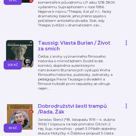
99 KČ
komentáře k původnímu LP albu 1218 3809
vydanému Supraphonem v roce 1986:
Nejprve k názvu."Thespis, 6.st.př.n.l., řecký
dramatický básník; jeho jméno spjato s
počátkem antického divadla. Rok, kdy
Thespis zvítězil v dramatickém záv
…
Taussig: Vlasta Burian / Život
za smích
Četba z knihy významného filmového
historika o mimořádném životě krále
209 KČ
komiků, doplněná autentickými
nahrávkami Burianových výstupů Kniha
filmového historika, publicisty, scénáristy a
pedagoga Pavla Taussiga o divadelní a
filmové hvězdě první republiky se věnuje
nejen
…
Dobrodružství šesti trampů
/Rada, Žák
Jaroslav Štercl (*18. listopadu 1919 – 4. dubna
1996) 1 Vzpoura na lodi primátor Ditrich 2
69 KČ
Hej, šup, námořníci - píseň 3 Příběh dobrého
skauta Motyčky 4 Ďáblova propusť 5 Cesta