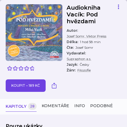
Audiokniha
Vacík: Pod
hvězdami
Autor
:
Josef Somr, Viktor Preiss
Délka
:
1 hod 58 min
Čte
:
Josef Somr
Vydavatel
:
Supraphon a.s.
Jazyk
:
Česky
Žánr
:
Filozofie
KOUPIT – 189 KČ
KOMENTÁŘE
INFO
PODOBNÉ
KAPITOLY
28
Pouze ukázky