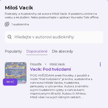
Miloš Vacík
Podcasty a Audioknihy od autora Miloš Vacík. K poslechu online na
webu a ke stažení. Nebo poslouchejte v aplikaci Youradio Talk offline.
1 audiokniha
Popularity
Doporučené
Dle abecedy
Filozofie
Miloš Vacík
Vacík: Pod hvězdami
POD HVĚZDAMI aneb Povídky z pouště a
moře "Pod hvězdami" je kniha, audiokniha a
189 KČ
nahrávka Miloše Vacíka, hudebníka,
perkusisty a výtvarníka. Autora známého
svými hudebními výlety a nahrávkami
inspirovanými Brazílií, Kubou či Afrikou.
Miloš však na svých četných cestách
…