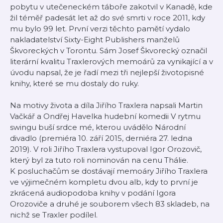
pobytu v utečeneckém táboře zakotvil v Kanadě, kde
žil téměř padesát let až do své smrti v roce 2011, kdy
mu bylo 99 let. První verzi těchto pamětí vydalo
nakladatelství Sixty-Eight Publishers manželů
Škvoreckých v Torontu. Sám Josef Škvorecký označil
literární kvalitu Traxlerových memoárů za vynikající a v
úvodu napsal, že je řadí mezi tři nejlepší životopisné
knihy, které se mu dostaly do ruky.
Na motivy života a díla Jiřího Traxlera napsali Martin
Vačkář a Ondřej Havelka hudební komedii V rytmu
swingu buší srdce mé, kterou uvádělo Národní
divadlo (premiéra 10. září 2015, derniéra 27. ledna
2019). V roli Jiřího Traxlera vystupoval Igor Orozovič,
který byl za tuto roli nominován na cenu Thálie.
K posluchačům se dostávají memoáry Jiřího Traxlera
ve výjimečném kompletu dvou alb, kdy to první je
zkrácená audiopodoba knihy v podání Igora
Orozoviče a druhé je souborem všech 83 skladeb, na
nichž se Traxler podílel.