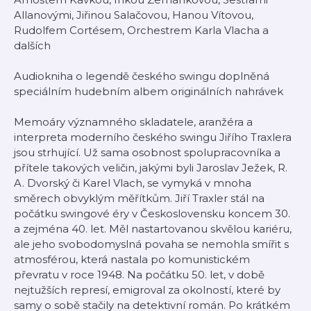
Allanovými, Jiřinou Salačovou, Hanou Vítovou,
Rudolfem Cortésem, Orchestrem Karla Vlacha a
dalších
Audiokniha o legendě českého swingu doplněná
speciálním hudebním albem originálních nahrávek
Memoáry významného skladatele, aranžéra a
interpreta moderního českého swingu Jiřího Traxlera
jsou strhující. Už sama osobnost spolupracovníka a
přítele takových veličin, jakými byli Jaroslav Ježek, R.
A. Dvorský či Karel Vlach, se vymyká v mnoha
směrech obvyklým měřítkům. Jiří Traxler stál na
počátku swingové éry v Československu koncem 30.
a zejména 40. let. Měl nastartovanou skvělou kariéru,
ale jeho svobodomyslná povaha se nemohla smířit s
atmosférou, která nastala po komunistickém
převratu v roce 1948. Na počátku 50. let, v době
nejtužších represí, emigroval za okolností, které by
samy o sobě stačily na detektivní román. Po krátkém