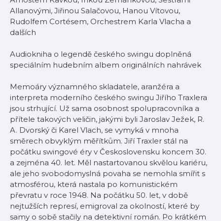
Allanovými, Jiřinou Salačovou, Hanou Vítovou,
Rudolfem Cortésem, Orchestrem Karla Vlacha a
dalších
Audiokniha o legendě českého swingu doplněná
speciálním hudebním albem originálních nahrávek
Memoáry významného skladatele, aranžéra a
interpreta moderního českého swingu Jiřího Traxlera
jsou strhující. Už sama osobnost spolupracovníka a
přítele takových veličin, jakými byli Jaroslav Ježek, R.
A. Dvorský či Karel Vlach, se vymyká v mnoha
směrech obvyklým měřítkům. Jiří Traxler stál na
počátku swingové éry v Československu koncem 30.
a zejména 40. let. Měl nastartovanou skvělou kariéru,
ale jeho svobodomyslná povaha se nemohla smířit s
atmosférou, která nastala po komunistickém
převratu v roce 1948. Na počátku 50. let, v době
nejtužších represí, emigroval za okolností, které by
samy o sobě stačily na detektivní román. Po krátkém