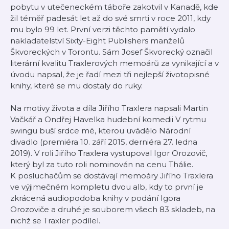
pobytu v utečeneckém táboře zakotvil v Kanadě, kde
žil téměř padesát let až do své smrti v roce 2011, kdy
mu bylo 99 let. První verzi těchto pamětí vydalo
nakladatelství Sixty-Eight Publishers manželů
Škvoreckých v Torontu. Sám Josef Škvorecký označil
literární kvalitu Traxlerových memoárů za vynikající a v
úvodu napsal, že je řadí mezi tři nejlepší životopisné
knihy, které se mu dostaly do ruky.
Na motivy života a díla Jiřího Traxlera napsali Martin
Vačkář a Ondřej Havelka hudební komedii V rytmu
swingu buší srdce mé, kterou uvádělo Národní
divadlo (premiéra 10. září 2015, derniéra 27. ledna
2019). V roli Jiřího Traxlera vystupoval Igor Orozovič,
který byl za tuto roli nominován na cenu Thálie.
K posluchačům se dostávají memoáry Jiřího Traxlera
ve výjimečném kompletu dvou alb, kdy to první je
zkrácená audiopodoba knihy v podání Igora
Orozoviče a druhé je souborem všech 83 skladeb, na
nichž se Traxler podílel.