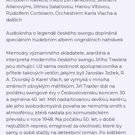
Allanovými, Jiřinou Salačovou, Hanou Vítovou,
Rudolfem Cortésem, Orchestrem Karla Vlacha a
dalších
Audiokniha o legendě českého swingu doplněná
speciálním hudebním albem originálních nahrávek
Memoáry významného skladatele, aranžéra a
interpreta moderního českého swingu Jiřího Traxlera
jsou strhující. Už sama osobnost spolupracovníka a
přítele takových veličin, jakými byli Jaroslav Ježek, R.
A. Dvorský či Karel Vlach, se vymyká v mnoha
směrech obvyklým měřítkům. Jiří Traxler stál na
počátku swingové éry v Československu koncem 30.
a zejména 40. let. Měl nastartovanou skvělou kariéru,
ale jeho svobodomyslná povaha se nemohla smířit s
atmosférou, která nastala po komunistickém
převratu v roce 1948. Na počátku 50. let, v době
nejtužších represí, emigroval za okolností, které by
samy o sobě stačily na detektivní román. Po krátkém