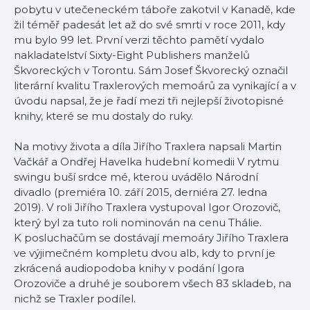
pobytu v utečeneckém táboře zakotvil v Kanadě, kde
žil téměř padesát let až do své smrti v roce 2011, kdy
mu bylo 99 let. První verzi těchto pamětí vydalo
nakladatelství Sixty-Eight Publishers manželů
Škvoreckých v Torontu. Sám Josef Škvorecký označil
literární kvalitu Traxlerových memoárů za vynikající a v
úvodu napsal, že je řadí mezi tři nejlepší životopisné
knihy, které se mu dostaly do ruky.
Na motivy života a díla Jiřího Traxlera napsali Martin
Vačkář a Ondřej Havelka hudební komedii V rytmu
swingu buší srdce mé, kterou uvádělo Národní
divadlo (premiéra 10. září 2015, derniéra 27. ledna
2019). V roli Jiřího Traxlera vystupoval Igor Orozovič,
který byl za tuto roli nominován na cenu Thálie.
K posluchačům se dostávají memoáry Jiřího Traxlera
ve výjimečném kompletu dvou alb, kdy to první je
zkrácená audiopodoba knihy v podání Igora
Orozoviče a druhé je souborem všech 83 skladeb, na
nichž se Traxler podílel.