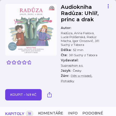
Audiokniha
Radůza: Uhlíř,
princ a drak
Autor
:
Radůza, Anna Fialová,
Lucie Polišenská, Radúz
Mácha, Igor Orozovič, Jiří
Suchý z Tábora
Délka
:
52 min
Čte
:
Jiří Suchý z Tábora
Vydavatel
:
Supraphon a.s.
Jazyk
:
Česky
,
Žánr
:
Děti a mládež
Pohádky
KOUPIT – 149 KČ
KOMENTÁŘE
INFO
PODOBNÉ
KAPITOLY
18