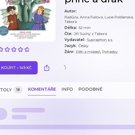
Autor
:
Radůza, Anna Fialová, Lucie Polišenská,
Tábora
Délka
:
52 min
Čte
:
Jiří Suchý z Tábora
Vydavatel
:
Supraphon a.s.
Jazyk
:
Česky
,
Žánr
:
Děti a mládež
Pohádky
KOUPIT – 149 KČ
KOMENTÁŘE
INFO
PODOBNÉ
ITOLY
18