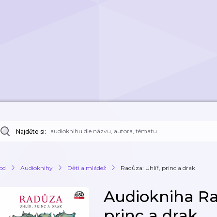
Najděte si:
od
Audioknihy
Děti a mládež
Radůza: Uhlíř, princ a drak
Audiokniha Ra
princ a drak