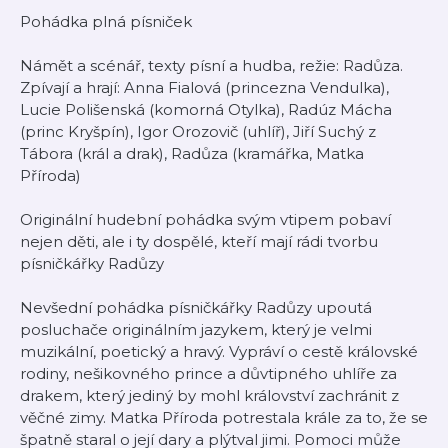
Pohádka plná písniček
Námět a scénář, texty písní a hudba, režie: Radůza.
Zpívají a hrají: Anna Fialová (princezna Vendulka),
Lucie Polišenská (komorná Otylka), Radúz Mácha
(princ Kryšpín), Igor Orozovič (uhlíř), Jiří Suchý z
Tábora (král a drak), Radůza (kramářka, Matka
Příroda)
Originální hudební pohádka svým vtipem pobaví
nejen děti, ale i ty dospělé, kteří mají rádi tvorbu
písničkářky Radůzy
Nevšední pohádka písničkářky Radůzy upoutá
posluchače originálním jazykem, který je velmi
muzikální, poetický a hravý. Vypráví o cestě královské
rodiny, nešikovného prince a důvtipného uhlíře za
drakem, který jediný by mohl království zachránit z
věčné zimy. Matka Příroda potrestala krále za to, že se
špatně staral o její dary a plýtval jimi. Pomoci může