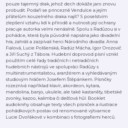
pouze tajemný drak, jehož dech dokáže jaro znovu
probudit. Podaří se princezně Vendulce a jejím
přátelům kouzelného draka najít? S poselstvím
zlepšení vztahu lidí k přírodě a nutnosti její ochrany
pracuje autorka velmi nenásilně. Spolu s Radůzou si v
pohádce, která byla původně napsána jako divadelní
hra, zahráli a zazpívali herci Národního divadla: Anna
Fialová, Lucie Polišenská, Radúz Mácha, Igor Orozovič
a Jiří Suchý z Tábora. Hudební doprovod písní vznikl
použitím celé řady tradičních i netradičních
hudebních nástrojů ve spolupráci Radůzy s
multiinstrumentalistou, aranžérem a vyhledávaným
studiovým hráčem Josefem Štěpánkem. Písničky
rozeznívá například klavír, akordeon, kytara,
mandolina, banjo, ukulele, ale také kastaněty, tibetské
zvonky, kazoo, kalimba či dešťová hůl. Booklet
audioknihy obsahuje texty všech písniček a ilustrace
pohádkových postav od renomované výtvarnice
Lucie Dvořákové v kombinaci s fotografiemi herců.