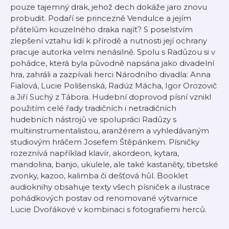
pouze tajemný drak, jehož dech dokáže jaro znovu
probudit. Podaří se princezně Vendulce a jejím
přátelům kouzelného draka najít? S poselstvím
zlepšení vztahu lidí k přírodě a nutnosti její ochrany
pracuje autorka velmi nenásilně. Spolu s Radůzou si v
pohádce, která byla původně napsána jako divadelní
hra, zahráli a zazpívali herci Národního divadla: Anna
Fialová, Lucie Polišenská, Radúz Mácha, Igor Orozovič
a Jiří Suchý z Tábora. Hudební doprovod písní vznikl
použitím celé řady tradičních i netradičních
hudebních nástrojů ve spolupráci Radůzy s
multiinstrumentalistou, aranžérem a vyhledávaným
studiovým hráčem Josefem Štěpánkem. Písničky
rozeznívá například klavír, akordeon, kytara,
mandolina, banjo, ukulele, ale také kastaněty, tibetské
zvonky, kazoo, kalimba či dešťová hůl. Booklet
audioknihy obsahuje texty všech písniček a ilustrace
pohádkových postav od renomované výtvarnice
Lucie Dvořákové v kombinaci s fotografiemi herců.