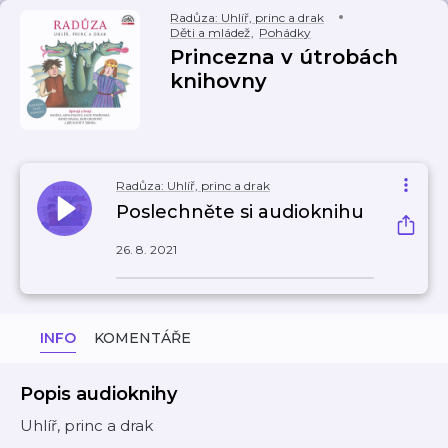
Radůza: Uhlíř, princ a drak
Děti a mládež
,
Pohádky
Princezna v útrobách
knihovny
Radůza: Uhlíř, princ a drak
Poslechněte si audioknihu
26. 8. 2021
INFO
KOMENTÁŘE
Popis audioknihy
Uhlíř, princ a drak