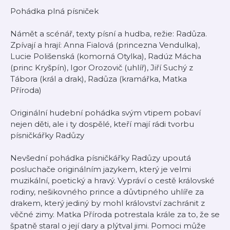
Pohádka plná písniček
Námět a scénář, texty písní a hudba, režie: Radůza.
Zpívají a hrají: Anna Fialová (princezna Vendulka),
Lucie Polišenská (komorná Otylka), Radúz Mácha
(princ Kryšpín), Igor Orozovič (uhlíř), Jiří Suchý z
Tábora (král a drak), Radůza (kramářka, Matka
Příroda)
Originální hudební pohádka svým vtipem pobaví
nejen děti, ale i ty dospělé, kteří mají rádi tvorbu
písničkářky Radůzy
Nevšední pohádka písničkářky Radůzy upoutá
posluchače originálním jazykem, který je velmi
muzikální, poetický a hravý. Vypráví o cestě královské
rodiny, nešikovného prince a důvtipného uhlíře za
drakem, který jediný by mohl království zachránit z
věčné zimy. Matka Příroda potrestala krále za to, že se
špatně staral o její dary a plýtval jimi. Pomoci může