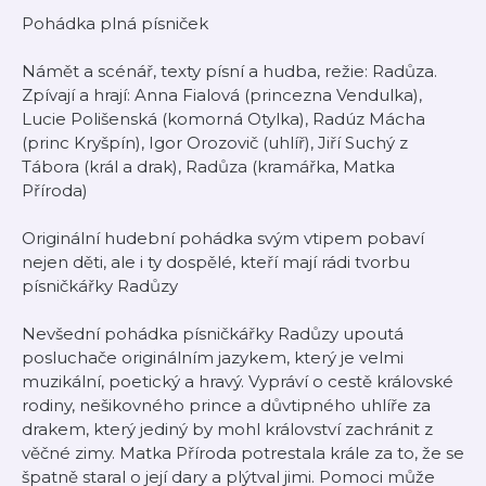
Pohádka plná písniček
Námět a scénář, texty písní a hudba, režie: Radůza.
Zpívají a hrají: Anna Fialová (princezna Vendulka),
Lucie Polišenská (komorná Otylka), Radúz Mácha
(princ Kryšpín), Igor Orozovič (uhlíř), Jiří Suchý z
Tábora (král a drak), Radůza (kramářka, Matka
Příroda)
Originální hudební pohádka svým vtipem pobaví
nejen děti, ale i ty dospělé, kteří mají rádi tvorbu
písničkářky Radůzy
Nevšední pohádka písničkářky Radůzy upoutá
posluchače originálním jazykem, který je velmi
muzikální, poetický a hravý. Vypráví o cestě královské
rodiny, nešikovného prince a důvtipného uhlíře za
drakem, který jediný by mohl království zachránit z
věčné zimy. Matka Příroda potrestala krále za to, že se
špatně staral o její dary a plýtval jimi. Pomoci může