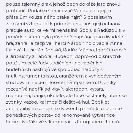
pouze tajemný drak, jehož dech dokáže jaro znovu
probudit. Podaří se princezně Vendulce a jejím
přátelům kouzelného draka najít? S poselstvím
zlepšení vztahu lidí k přírodě a nutnosti její ochrany
pracuje autorka velmi nenásilně. Spolu s Radůzou si v
pohádce, která byla původně napsána jako divadelní
hra, zahráli a zazpívali herci Národního divadla: Anna
Fialová, Lucie Polišenská, Radúz Mácha, Igor Orozovič
a Jiří Suchý z Tábora. Hudební doprovod písní vznikl
použitím celé řady tradičních i netradičních
hudebních nástrojů ve spolupráci Radůzy s
multiinstrumentalistou, aranžérem a vyhledávaným
studiovým hráčem Josefem Štěpánkem. Písničky
rozeznívá například klavír, akordeon, kytara,
mandolina, banjo, ukulele, ale také kastaněty, tibetské
zvonky, kazoo, kalimba či dešťová hůl. Booklet
audioknihy obsahuje texty všech písniček a ilustrace
pohádkových postav od renomované výtvarnice
Lucie Dvořákové v kombinaci s fotografiemi herců.