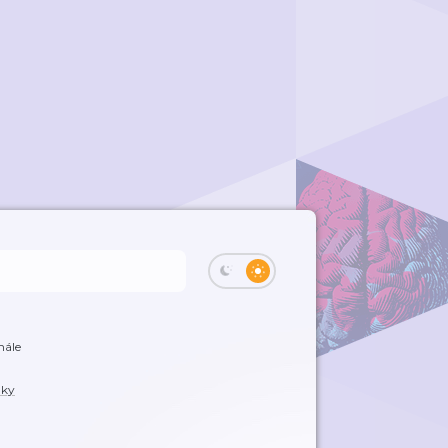
nále
dky