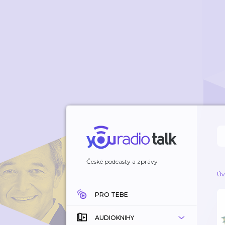
České podcasty a zprávy
Úv
PRO TEBE
AUDIOKNIHY