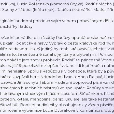
ndulka), Lucie Polišenská (komorná Otylka), Radúz Mácha (pr
ří Suchý z Tábora (král a drak), Radůza (kramářka, Matka Pří
iginální hudební pohádka svým vtipem pobaví nejen děti, ale 
sničkářky Radůzy
všední pohádka písničkářky Radůzy upoutá posluchače orig
zikální, poetický a hravý. Vypráví o cestě královské rodiny
líře za drakem, který jediný by mohl království zachránit z 
ále za to, že se špatně staral o její dary a plýtval jimi. Po
ch dokáže jaro znovu probudit. Podaří se princezně Vendu
aka najít? S poselstvím zlepšení vztahu lidí k přírodě a nutn
lmi nenásilně. Spolu s Radůzou si v pohádce, která byla pů
hráli a zazpívali herci Národního divadla: Anna Fialová, Luc
ozovič a Jiří Suchý z Tábora. Hudební doprovod písní vznikl 
tradičních hudebních nástrojů ve spolupráci Radůzy s mult
yhledávaným studiovým hráčem Josefem Štěpánkem. Písničky
ordeon, kytara, mandolina, banjo, ukulele, ale také kastanět
šťová hůl. Booklet audioknihy obsahuje texty všech písnič
nomované výtvarnice Lucie Dvořákové v kombinaci s fotogr