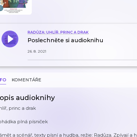
RADŮZA: UHLÍŘ, PRINC A DRAK
Poslechněte si audioknihu
26. 8. 2021
NFO
KOMENTÁŘE
opis audioknihy
líř, princ a drak
ohádka plná písniček
mět a scénář, texty písní a hudba, režie: Radůza. Zpívají a h