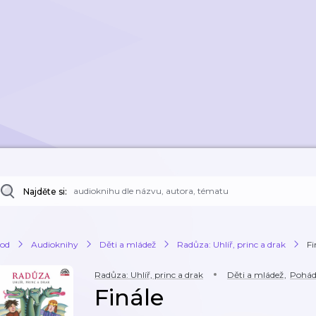
Najděte si:
od
Audioknihy
Děti a mládež
Radůza: Uhlíř, princ a drak
Fi
Radůza: Uhlíř, princ a drak
Děti a mládež
,
Pohá
Finále