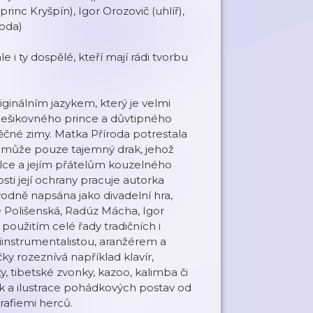
inc Kryšpín), Igor Orozovič (uhlíř),
roda)
i ty dospělé, kteří mají rádi tvorbu
inálním jazykem, který je velmi
, nešikovného prince a důvtipného
věčné zimy. Matka Příroda potrestala
moci může pouze tajemný drak, jehož
lce a jejím přátelům kouzelného
osti její ochrany pracuje autorka
vodně napsána jako divadelní hra,
ie Polišenská, Radúz Mácha, Igor
použitím celé řady tradičních i
iinstrumentalistou, aranžérem a
 rozeznívá například klavír,
y, tibetské zvonky, kazoo, kalimba či
ek a ilustrace pohádkových postav od
afiemi herců.