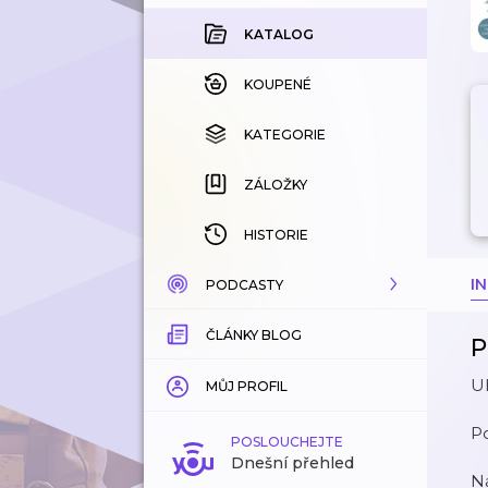
KATALOG
KOUPENÉ
KATEGORIE
ZÁLOŽKY
HISTORIE
I
PODCASTY
ČLÁNKY BLOG
KATALOG
P
Uh
KATEGORIE
MŮJ PROFIL
P
ZÁLOŽKY
POSLOUCHEJTE
Dnešní přehled
Ná
LÍBÍ SE MI