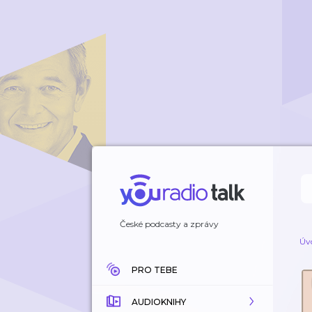
České podcasty a zprávy
Úv
PRO TEBE
AUDIOKNIHY