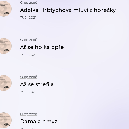
O epizodě
Adélka Hrbtychová mluví z horečky
17. 9. 2021
O epizodě
Ať se holka opře
17. 9. 2021
O epizodě
Až se strefila
17. 9. 2021
O epizodě
Dáma a hmyz
17. 9. 2021