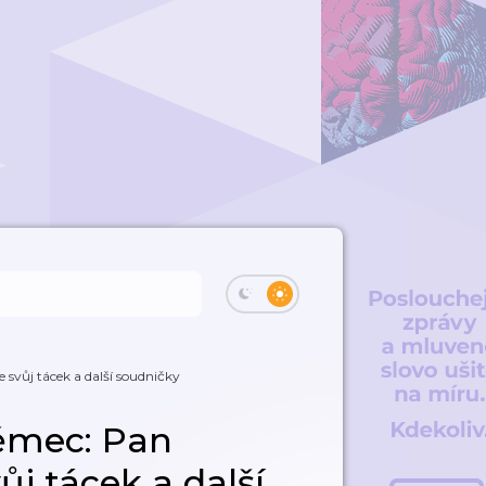
svůj tácek a další soudničky
ěmec: Pan
ůj tácek a další