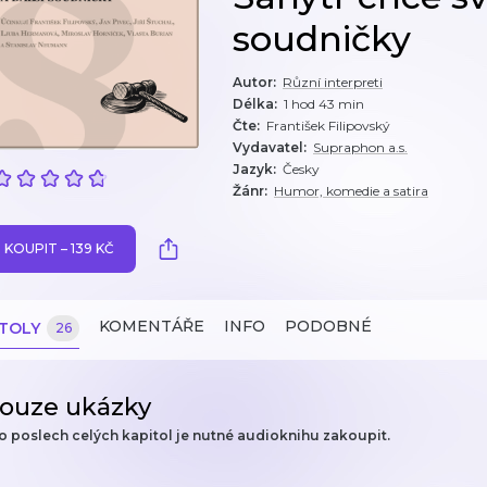
soudničky
Autor
:
Různí interpreti
Délka
:
1 hod 43 min
Čte
:
František Filipovský
Vydavatel
:
Supraphon a.s.
Jazyk
:
Česky
Žánr
:
Humor, komedie a satira
KOUPIT – 139 KČ
KOMENTÁŘE
INFO
PODOBNÉ
ITOLY
26
ouze ukázky
o poslech celých kapitol je nutné audioknihu zakoupit.