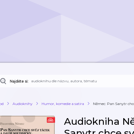
Najděte si:
od
Audioknihy
Humor, komedie a satira
Němec: Pan Sanytr chce 
Audiokniha N
Sanytr chce sv