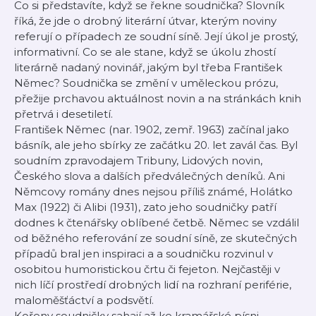
Co si představíte, když se řekne soudnička? Slovník
říká, že jde o drobný literární útvar, kterým noviny
referují o případech ze soudní síně. Její úkol je prostý,
informativní. Co se ale stane, když se úkolu zhostí
literárně nadaný novinář, jakým byl třeba František
Němec? Soudnička se změní v uměleckou prózu,
přežije prchavou aktuálnost novin a na stránkách knih
přetrvá i desetiletí.
František Němec (nar. 1902, zemř. 1963) začínal jako
básník, ale jeho sbírky ze začátku 20. let zavál čas. Byl
soudním zpravodajem Tribuny, Lidových novin,
Českého slova a dalších předválečných deníků. Ani
Němcovy romány dnes nejsou příliš známé, Holátko
Max (1922) či Alibi (1931), zato jeho soudničky patří
dodnes k čtenářsky oblíbené četbě. Němec se vzdálil
od běžného referování ze soudní síně, ze skutečných
případů bral jen inspiraci a a soudničku rozvinul v
osobitou humoristickou črtu či fejeton. Nejčastěji v
nich líčí prostředí drobných lidí na rozhraní periférie,
maloměšťáctví a podsvětí.
Kořeny soudničky sahají až ke kramářské písni.