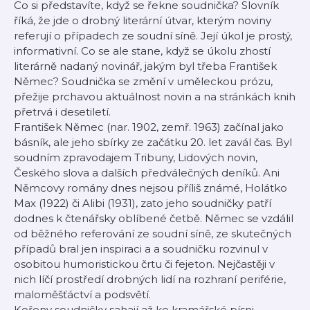
Co si představíte, když se řekne soudnička? Slovník
říká, že jde o drobný literární útvar, kterým noviny
referují o případech ze soudní síně. Její úkol je prostý,
informativní. Co se ale stane, když se úkolu zhostí
literárně nadaný novinář, jakým byl třeba František
Němec? Soudnička se změní v uměleckou prózu,
přežije prchavou aktuálnost novin a na stránkách knih
přetrvá i desetiletí.
František Němec (nar. 1902, zemř. 1963) začínal jako
básník, ale jeho sbírky ze začátku 20. let zavál čas. Byl
soudním zpravodajem Tribuny, Lidových novin,
Českého slova a dalších předválečných deníků. Ani
Němcovy romány dnes nejsou příliš známé, Holátko
Max (1922) či Alibi (1931), zato jeho soudničky patří
dodnes k čtenářsky oblíbené četbě. Němec se vzdálil
od běžného referování ze soudní síně, ze skutečných
případů bral jen inspiraci a a soudničku rozvinul v
osobitou humoristickou črtu či fejeton. Nejčastěji v
nich líčí prostředí drobných lidí na rozhraní periférie,
maloměšťáctví a podsvětí.
Kořeny soudničky sahají až ke kramářské písni.