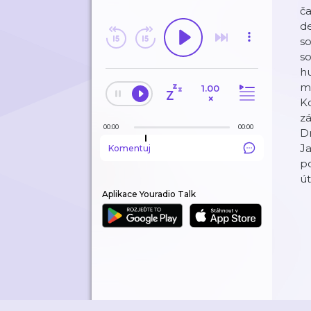
ča
de
ODEBÍRANÉ
so
so
HISTORIE
hu
ma
1.00
EDITORSKÉ TIPY
×
Ko
zá
00:00
00:00
Dr
Ja
Komentuj
po
út
Aplikace Youradio Talk