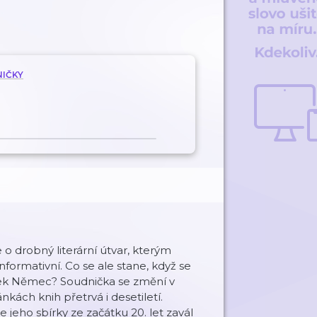
NIČKY
e o drobný literární útvar, kterým
informativní. Co se ale stane, když se
išek Němec? Soudnička se změní v
kách knih přetrvá i desetiletí.
e jeho sbírky ze začátku 20. let zavál