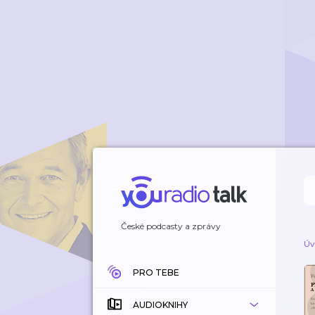
České podcasty a zprávy
Úv
PRO TEBE
AUDIOKNIHY