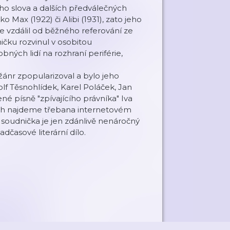
ho slova a dalších předválečných
Max (1922) či Alibi (1931), zato jeho
 vzdálil od běžného referování ze
ničku rozvinul v osobitou
obných lidí na rozhraní periférie,
ánr zpopularizoval a bylo jeho
olf Těsnohlídek, Karel Poláček, Jan
ené písně "zpívajícího právníka" Iva
 jich najdeme třebana internetovém
á soudnička je jen zdánlivě nenáročný
dčasové literární dílo.