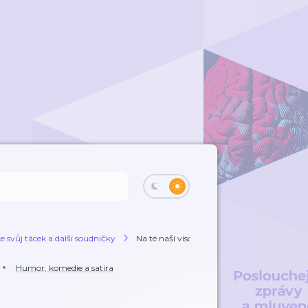
 svůj tácek a další soudničky
Na té naší vísce
Humor, komedie a satira