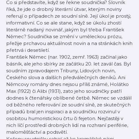
Co si představíte, když se řekne soudnička? Slovník
říká, že jde o drobný literární útvar, kterým noviny
referují o případech ze soudní síně. Její úkol je prostý,
informativní. Co se ale stane, když se úkolu zhostí
literárně nadaný novinář, jakým byl třeba František
Němec? Soudnička se změní v uměleckou prózu,
přežije prchavou aktuálnost novin a na stránkách knih
přetrvá i desetiletí.
František Němec (nar. 1902, zemř. 1963) začínal jako
básník, ale jeho sbírky ze začátku 20. let zavál čas. Byl
soudním zpravodajem Tribuny, Lidových novin,
Českého slova a dalších předválečných deníků. Ani
Němcovy romány dnes nejsou příliš známé, Holátko
Max (1922) či Alibi (1931), zato jeho soudničky patří
dodnes k čtenářsky oblíbené četbě. Němec se vzdálil
od běžného referování ze soudní síně, ze skutečných
případů bral jen inspiraci a a soudničku rozvinul v
osobitou humoristickou črtu či fejeton. Nejčastěji v
nich líčí prostředí drobných lidí na rozhraní periférie,
maloměšťáctví a podsvětí.
Kořeny soudničky sahají až ke kramářské písni.