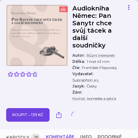
Audiokniha
Němec: Pan
Sanytr chce
svůj tácek a
další
soudničky
Autor
:
Různí interpreti
Délka
:
1 hod 43 min
Čte
:
František Filipovský
Vydavatel
:
Supraphon a.s.
Jazyk
:
Česky
Žánr
:
Humor, komedie a satira
KOUPIT – 139 KČ
KOMENTÁŘE
INFO
PODOBNÉ
KAPITOLY
26