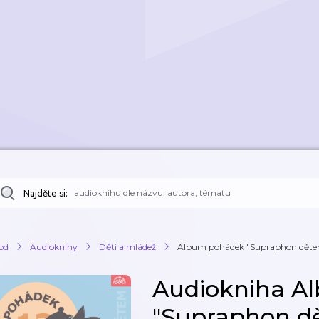
Najděte si:
od
Audioknihy
Děti a mládež
Album pohádek "Supraphon dětem" 1
Audiokniha A
"Supraphon dě