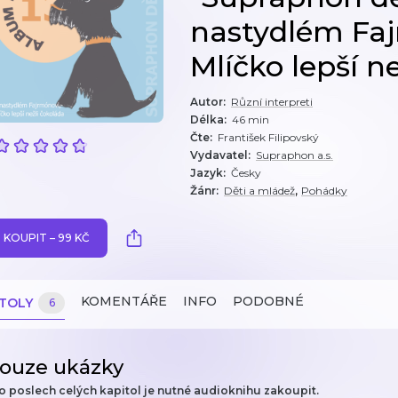
nastydlém Faj
Mlíčko lepší ne
Autor
:
Různí interpreti
Délka
:
46 min
Čte
:
František Filipovský
Vydavatel
:
Supraphon a.s.
Jazyk
:
Česky
,
Žánr
:
Děti a mládež
Pohádky
KOUPIT – 99 KČ
KOMENTÁŘE
INFO
PODOBNÉ
ITOLY
6
ouze ukázky
o poslech celých kapitol je nutné audioknihu zakoupit.