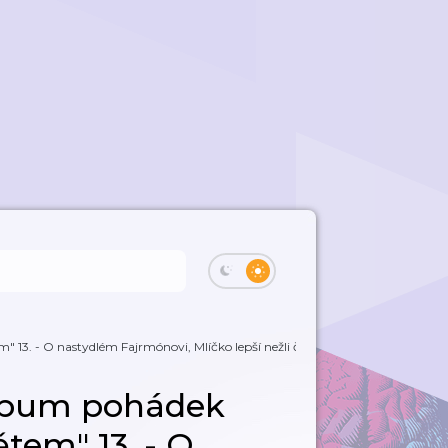
3. - O nastydlém Fajrmónovi, Mlíčko lepší nežli čokoláda,...
lbum pohádek
tem" 13. - O