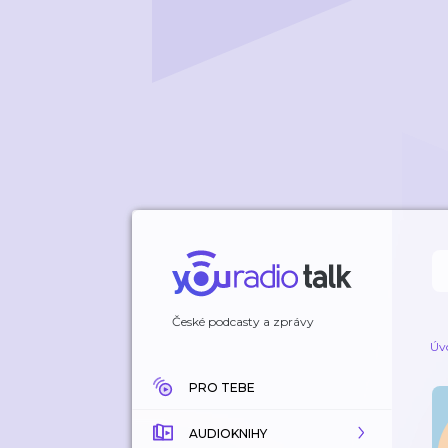
České podcasty a zprávy
Úv
PRO TEBE
AUDIOKNIHY