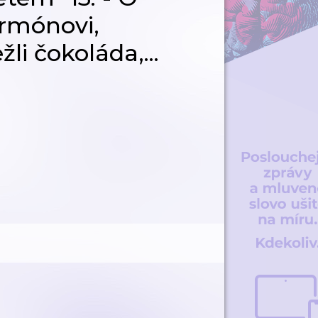
rmónovi,
žli čokoláda,...