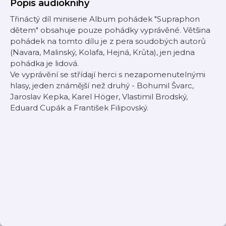
Popis audioknihy
Třináctý díl miniserie Album pohádek "Supraphon
dětem" obsahuje pouze pohádky vyprávěné. Většina
pohádek na tomto dílu je z pera soudobých autorů
(Navara, Malinský, Kolafa, Hejná, Krůta), jen jedna
pohádka je lidová.
Ve vyprávění se střídají herci s nezapomenutelnými
hlasy, jeden známější než druhý - Bohumil Švarc,
Jaroslav Kepka, Karel Höger, Vlastimil Brodský,
Eduard Cupák a František Filipovský.