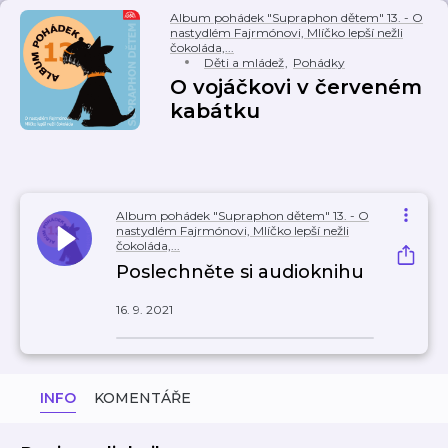
Album pohádek "Supraphon dětem" 13. - O
nastydlém Fajrmónovi, Mlíčko lepší nežli
čokoláda,...
Děti a mládež
,
Pohádky
O vojáčkovi v červeném
kabátku
Album pohádek "Supraphon dětem" 13. - O
nastydlém Fajrmónovi, Mlíčko lepší nežli
čokoláda,...
Poslechněte si audioknihu
16. 9. 2021
INFO
KOMENTÁŘE