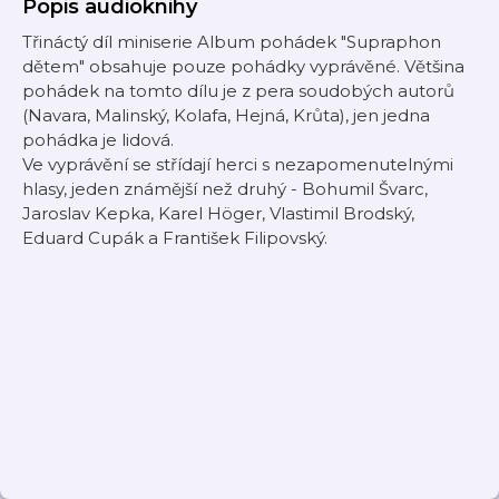
Popis audioknihy
Třináctý díl miniserie Album pohádek "Supraphon
dětem" obsahuje pouze pohádky vyprávěné. Většina
pohádek na tomto dílu je z pera soudobých autorů
(Navara, Malinský, Kolafa, Hejná, Krůta), jen jedna
pohádka je lidová.
Ve vyprávění se střídají herci s nezapomenutelnými
hlasy, jeden známější než druhý - Bohumil Švarc,
Jaroslav Kepka, Karel Höger, Vlastimil Brodský,
Eduard Cupák a František Filipovský.