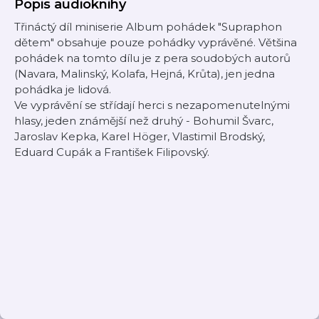
Popis audioknihy
Třináctý díl miniserie Album pohádek "Supraphon
dětem" obsahuje pouze pohádky vyprávěné. Většina
pohádek na tomto dílu je z pera soudobých autorů
(Navara, Malinský, Kolafa, Hejná, Krůta), jen jedna
pohádka je lidová.
Ve vyprávění se střídají herci s nezapomenutelnými
hlasy, jeden známější než druhý - Bohumil Švarc,
Jaroslav Kepka, Karel Höger, Vlastimil Brodský,
Eduard Cupák a František Filipovský.