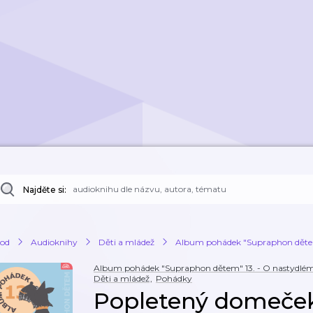
Najděte si:
od
Audioknihy
Děti a mládež
Album pohádek "Supraphon dětem" 
Album pohádek "Supraphon dětem" 13. - O nastydlém Fa
Děti a mládež
,
Pohádky
Popletený domeče