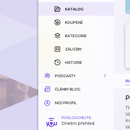
KATALOG
KOUPENÉ
KATEGORIE
ZÁLOŽKY
HISTORIE
PODCASTY
I
ČLÁNKY BLOG
KATALOG
P
KATEGORIE
MŮJ PROFIL
T
Vě
ZÁLOŽKY
POSLOUCHEJTE
Kr
Dnešní přehled
Ve
LÍBÍ SE MI