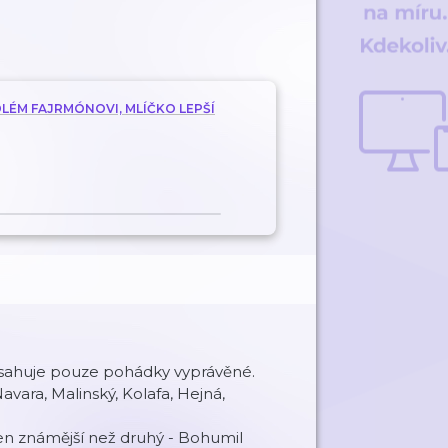
LÉM FAJRMÓNOVI, MLÍČKO LEPŠÍ
bsahuje pouze pohádky vyprávěné.
vara, Malinský, Kolafa, Hejná,
den známější než druhý - Bohumil