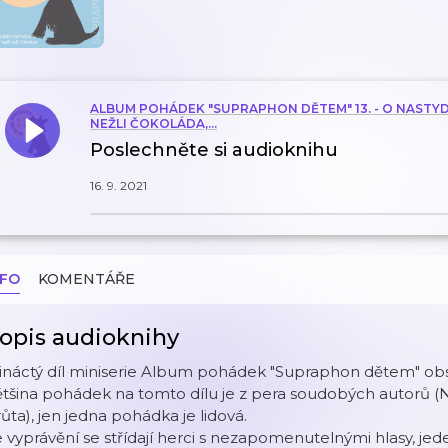
ALBUM POHÁDEK "SUPRAPHON DĚTEM" 13. - O NASTYD
NEŽLI ČOKOLÁDA,...
Poslechněte si audioknihu
16. 9. 2021
NFO
KOMENTÁŘE
opis audioknihy
řináctý díl miniserie Album pohádek "Supraphon dětem" o
tšina pohádek na tomto dílu je z pera soudobých autorů (Na
ůta), jen jedna pohádka je lidová.
 vyprávění se střídají herci s nezapomenutelnými hlasy, je