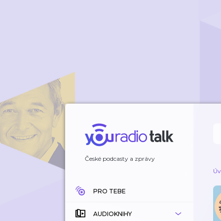
České podcasty a zprávy
Úv
PRO TEBE
AUDIOKNIHY