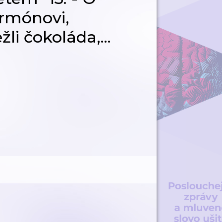
rmónovi,
žli čokoláda,...