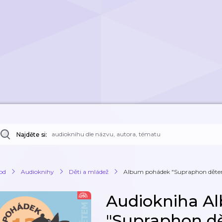
Najděte si:
od
Audioknihy
Děti a mládež
Album pohádek "Supraphon dětem" 1
Audiokniha A
"Supraphon dě