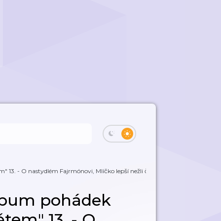
3. - O nastydlém Fajrmónovi, Mlíčko lepší nežli čokoláda,...
lbum pohádek
tem" 13. - O