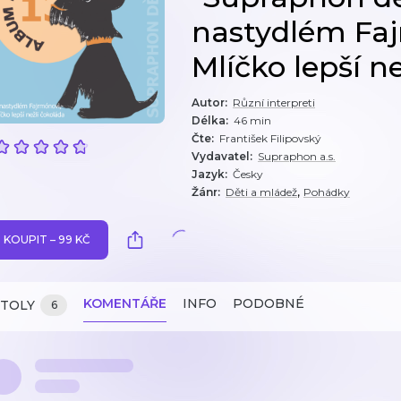
nastydlém Faj
Mlíčko lepší ne
Autor
:
Různí interpreti
Délka
:
46 min
Čte
:
František Filipovský
Vydavatel
:
Supraphon a.s.
Jazyk
:
Česky
,
Žánr
:
Děti a mládež
Pohádky
KOUPIT – 99 KČ
KOMENTÁŘE
INFO
PODOBNÉ
ITOLY
6