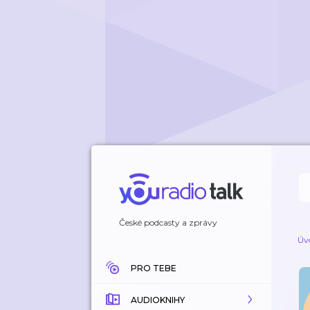
České podcasty a zprávy
Úv
PRO TEBE
AUDIOKNIHY