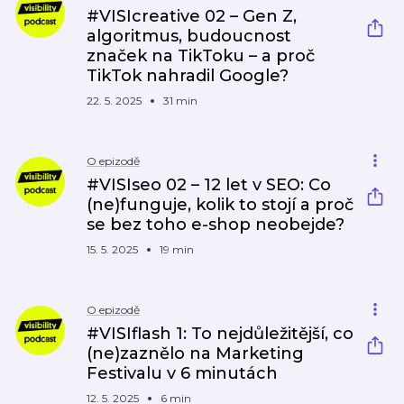
#VISIcreative 02 – Gen Z,
algoritmus, budoucnost
značek na TikToku – a proč
TikTok nahradil Google?
22. 5. 2025
31 min
O epizodě
#VISIseo 02 – 12 let v SEO: Co
(ne)funguje, kolik to stojí a proč
se bez toho e-shop neobejde?
15. 5. 2025
19 min
O epizodě
#VISIflash 1: To nejdůležitější, co
(ne)zaznělo na Marketing
Festivalu v 6 minutách
12. 5. 2025
6 min