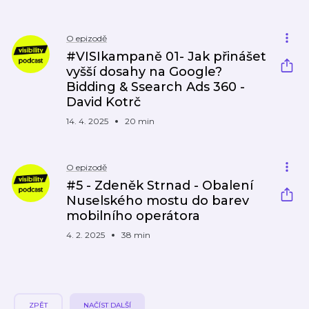
O epizodě
#VISIkampaně 01- Jak přinášet
vyšší dosahy na Google?
Bidding & Ssearch Ads 360 -
David Kotrč
14. 4. 2025
20 min
O epizodě
#5 - Zdeněk Strnad - Obalení
Nuselského mostu do barev
mobilního operátora
4. 2. 2025
38 min
ZPĚT
NAČÍST DALŠÍ