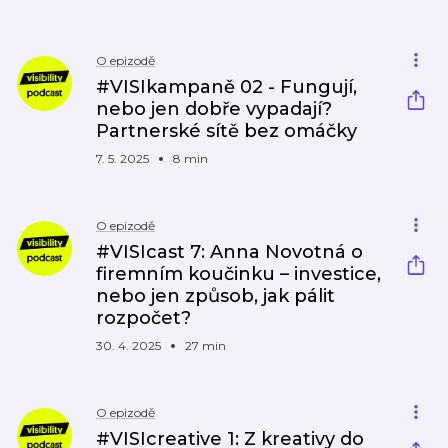
O epizodě
#VISIkampaně 02 - Fungují,
nebo jen dobře vypadají?
Partnerské sítě bez omáčky
7. 5. 2025
8 min
O epizodě
#VISIcast 7: Anna Novotná o
firemním koučinku – investice,
nebo jen způsob, jak pálit
rozpočet?
30. 4. 2025
27 min
O epizodě
#VISIcreative 1: Z kreativy do