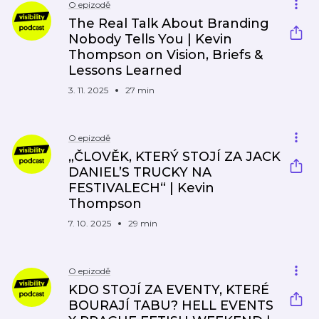
O epizodě
The Real Talk About Branding
Nobody Tells You | Kevin
Thompson on Vision, Briefs &
Lessons Learned
3. 11. 2025
27 min
O epizodě
„ČLOVĚK, KTERÝ STOJÍ ZA JACK
DANIEL’S TRUCKY NA
FESTIVALECH“ | Kevin
Thompson
7. 10. 2025
29 min
O epizodě
KDO STOJÍ ZA EVENTY, KTERÉ
BOURAJÍ TABU? HELL EVENTS