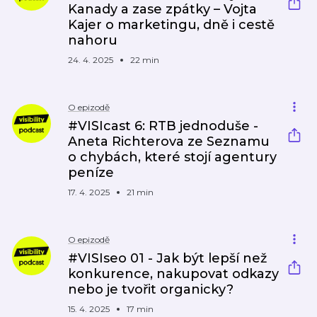
Kanady a zase zpátky – Vojta
Kajer o marketingu, dně i cestě
nahoru
24. 4. 2025
22 min
O epizodě
#VISIcast 6: RTB jednoduše -
Aneta Richterova ze Seznamu
o chybách, které stojí agentury
peníze
17. 4. 2025
21 min
O epizodě
#VISIseo 01 - Jak být lepší než
konkurence, nakupovat odkazy
nebo je tvořit organicky?
15. 4. 2025
17 min