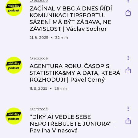
O epizodě
ZAČÍNAL V BBC A DNES ŘÍDÍ
KOMUNIKACI TIPSPORTU.
SÁZENÍ MÁ BÝT ZÁBAVA, NE
ZÁVISLOST | Václav Sochor
21. 8. 2025
32 min
O epizodě
AGENTURA ROKU, ČASOPIS
STATISTIKA&MY A DATA, KTERÁ
ROZHODUJÍ | Pavel Černý
11. 8. 2025
26 min
O epizodě
“DÍKY AI VEDLE SEBE
NEPOTŘEBUJETE JUNIORA“ |
Pavlína Vlnasová