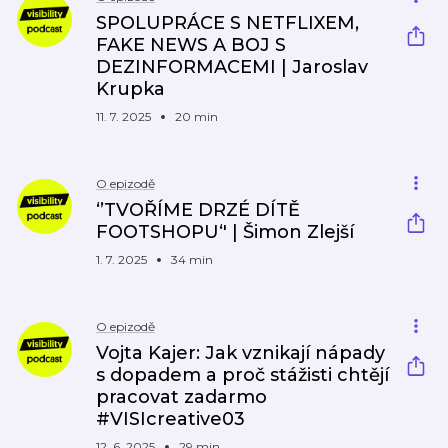
SPOLUPRÁCE S NETFLIXEM,
FAKE NEWS A BOJ S
DEZINFORMACEMI | Jaroslav
Krupka
11. 7. 2025
20 min
O epizodě
‘’TVOŘÍME DRZÉ DÍTĚ
FOOTSHOPU‘' | Šimon Zlejší
1. 7. 2025
34 min
O epizodě
Vojta Kajer: Jak vznikají nápady
s dopadem a proč stážisti chtějí
pracovat zadarmo
#VISIcreative03
12. 6. 2025
29 min