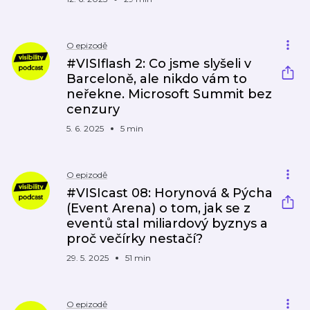
O epizodě
#VISIflash 2: Co jsme slyšeli v
Barceloně, ale nikdo vám to
neřekne. Microsoft Summit bez
cenzury
5. 6. 2025
5 min
O epizodě
#VISIcast 08: Horynová & Pýcha
(Event Arena) o tom, jak se z
eventů stal miliardový byznys a
proč večírky nestačí?
29. 5. 2025
51 min
O epizodě