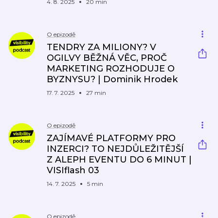
4. 8. 2025
20 min
O epizodě
TENDRY ZA MILIONY? V
OGILVY BĚŽNÁ VĚC, PROČ
MARKETING ROZHODUJE O
BYZNYSU? | Dominik Hrodek
17. 7. 2025
27 min
O epizodě
ZAJÍMAVÉ PLATFORMY PRO
INZERCI? TO NEJDŮLEŽITĚJŠÍ
Z ALEPH EVENTU DO 6 MINUT |
VISIflash 03
14. 7. 2025
5 min
O epizodě