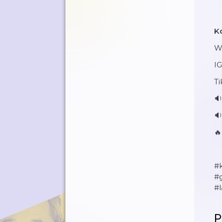
K
W
IG
Ti
🔉


#
#
#
P