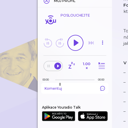
MŮJ PROFIL
F
kt
POSLOUCHEJTE
To
ná
ja
V 
1.00
×
00:00
00:00
Komentuj
Aplikace Youradio Talk