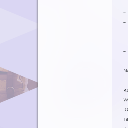
N
K
W
IG
Ti