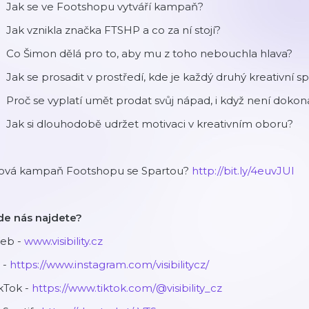
Jak se ve Footshopu vytváří kampaň?
Jak vznikla značka FTSHP a co za ní stojí?
Co Šimon dělá pro to, aby mu z toho nebouchla hlava?
Jak se prosadit v prostředí, kde je každý druhý kreativní sp
Proč se vyplatí umět prodat svůj nápad, i když není dokon
Jak si dlouhodobě udržet motivaci v kreativním oboru?
ová kampaň Footshopu se Spartou?
http://bit.ly/4euvJUI
de nás najdete?
eb -
www.visibility.cz
 -
https://www.instagram.com/visibilitycz/
kTok -
https://www.tiktok.com/@visibility_cz