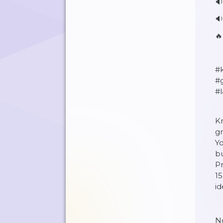
🔉


#
#
#
Kr
gr
Y
bu
Pr
15
i
N