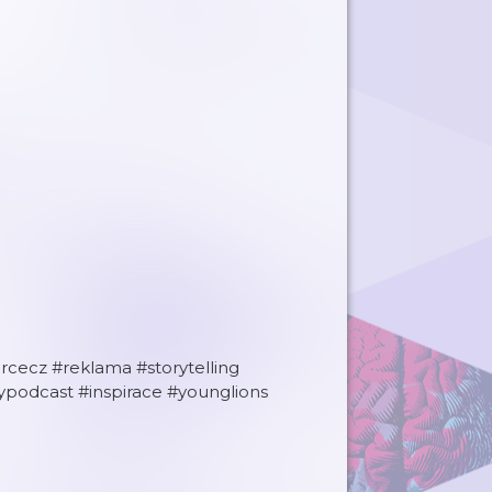
cecz #reklama #storytelling
podcast #inspirace #younglions