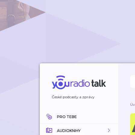
České podcasty a zprávy
Úv
PRO TEBE
AUDIOKNIHY