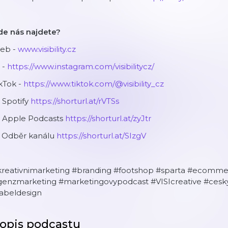
de nás najdete?
eb -
www.visibility.cz
 -
https://www.instagram.com/visibilitycz/
kTok -
https://www.tiktok.com/@visibility_cz
 Spotify
https://shorturl.at/rVTSs
 Apple Podcasts
https://shorturl.at/zyJtr
 Odběr kanálu
https://shorturl.at/SIzgV
kreativnimarketing #branding #footshop #sparta #ecommer
genzmarketing #marketingovypodcast #VISIcreative #cesky
labeldesign
opis podcastu