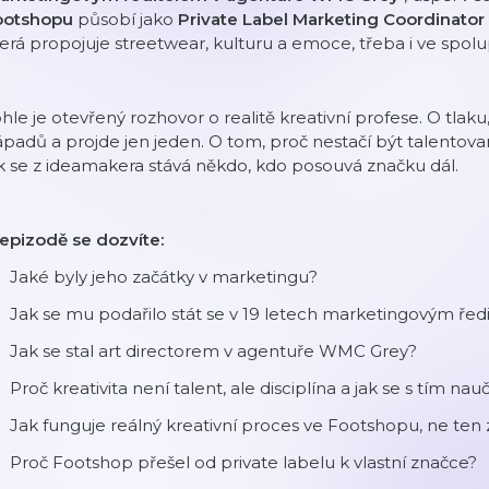
ootshopu
působí jako
Private Label Marketing Coordinator
erá propojuje streetwear, kulturu a emoce, třeba i ve spolu
hle je otevřený rozhovor o realitě kreativní profese. O tlaku,
padů a projde jen jeden. O tom, proč nestačí být talentovaný
k se z ideamakera stává někdo, kdo posouvá značku dál.
epizodě se dozvíte:
Jaké byly jeho začátky v marketingu?
Jak se mu podařilo stát se v 19 letech marketingovým řed
Jak se stal art directorem v agentuře WMC Grey?
Proč kreativita není talent, ale disciplína a jak se s tím nau
Jak funguje reálný kreativní proces ve Footshopu, ne ten
Proč Footshop přešel od private labelu k vlastní značce?