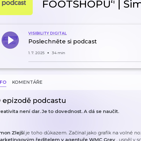
FOOTSHOPU‘' | Šim
VISIBILITY DIGITAL
Poslechněte si podcast
1. 7. 2025
34 min
NFO
KOMENTÁŘE
 epizodě podcastu
eativita není dar. Je to dovednost. A dá se naučit.
imon Zlejší
je toho důkazem. Začínal jako grafik na volné n
arketingovým ředitelem v agentuře WMC Grey
, uspěl v 