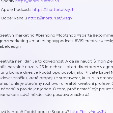
 Spotify
https://shorturl.at/rVTSs
 Apple Podcasts
https://shorturl.at/zyJtr
 Odběr kanálu
https://shorturl.at/SIzgV
kreativnimarketing #branding #footshop #sparta #ecommer
genzmarketing #marketingovypodcast #VISIcreative #cesky
labeldesign
eativita není dar. Je to dovednost. A dá se naučit. Šimon Zle
afik na volné noze, v 23 letech se stal art directorem v ag
oung Lions a dnes ve Footshopu působí jako Private Label
dovat značku, která propojuje streetwear, kulturu a emoce,
aha. Tohle je otevřený rozhovor o realitě kreativní profese. 
 nápadů a projde jen jeden. O tom, proč nestačí být pouze t
deamakera stává někdo, kdo posouvá značku dál.
ová kampaň Footshopu se Spartou?
http://bit.ly/4euvJUI