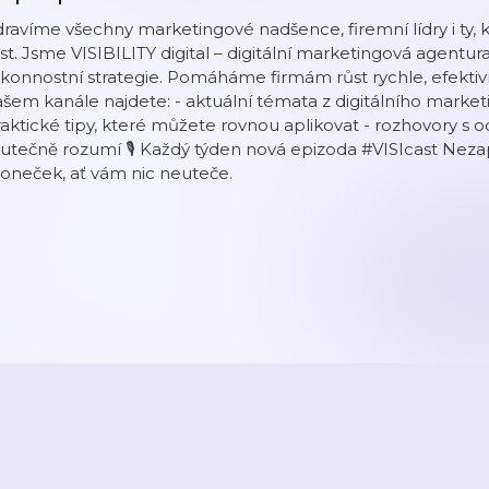
ravíme všechny marketingové nadšence, firemní lídry i ty, kt
st. Jsme VISIBILITY digital – digitální marketingová agentura,
konnostní strategie. Pomáháme firmám růst rychle, efektiv
šem kanále najdete: - aktuální témata z digitálního market
aktické tipy, které můžete rovnou aplikovat - rozhovory s o
utečně rozumí 🎙️ Každý týden nová epizoda #VISIcast Nez
oneček, ať vám nic neuteče.