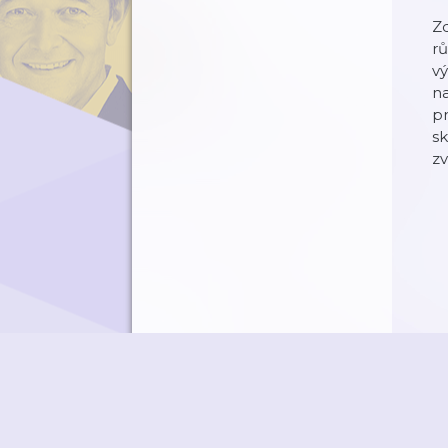
Zd
rů
vý
na
pr
sk
zv