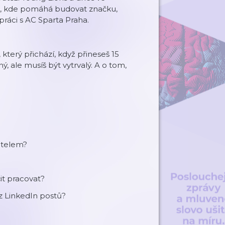
, kde pomáhá budovat značku,
práci s AC Sparta Praha.
 který přichází, když přineseš 15
, ale musíš být vytrvalý. A o tom,
itelem?
čit pracovat?
 z LinkedIn postů?