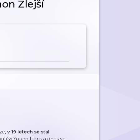
on Zlejší
oze,
v 19 letech se stal
soutěži Young Lions a dnes ve