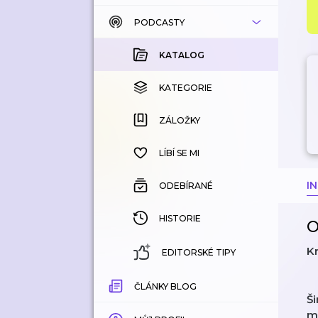
PODCASTY
KATALOG
KOUPENÉ
KATALOG
KATEGORIE
KATEGORIE
ZÁLOŽKY
ZÁLOŽKY
HISTORIE
LÍBÍ SE MI
I
ODEBÍRANÉ
HISTORIE
O
Kr
EDITORSKÉ TIPY
ČLÁNKY BLOG
Š
m