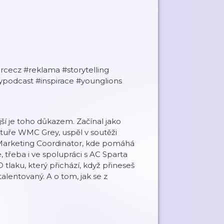
cecz #reklama #storytelling
podcast #inspirace #younglions
jší je toho důkazem. Začínal jako
entuře WMC Grey, uspěl v soutěži
 Marketing Coordinator, kde pomáhá
 třeba i ve spolupráci s AC Sparta
O tlaku, který přichází, když přineseš
alentovaný. A o tom, jak se z