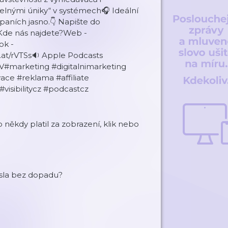
telnými úniky“ v systémech🎧 Ideální
mpaních jasno.👇 Napište do
?Kde nás najdete?Web -
ok -
rl.at/rVTSs🔉 Apple Podcasts
IzgV#marketing #digitalnimarketing
ce #reklama #affiliate
sibilitycz #podcastcz
někdy platil za zobrazení, klik nebo
čísla bez dopadu?