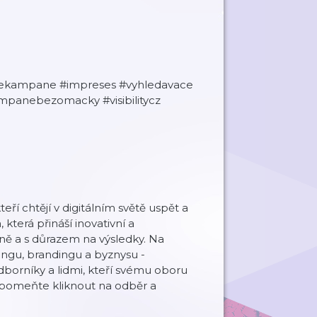
inekampane #impreses #vyhledavace
mpanebezomacky #visibilitycz
eří chtějí v digitálním světě uspět a
 která přináší inovativní a
ně a s důrazem na výsledky. Na
ingu, brandingu a byznysu -
dborníky a lidmi, kteří svému oboru
apomeňte kliknout na odběr a