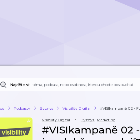
Najděte si:
od
Podcasty
Byznys
Visibility Digital
#VISIkampaně 02 - Fun
Visibility Digital
Byznys
,
Marketing
#VISIkampaně 02 -