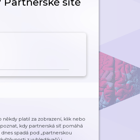
 Partnerské sítě
někdy platil za zobrazení, klik nebo
 poznat, kdy partnerská síť pomáhá
o dnes spadá pod „partnerskou
návštěvnosti z vyhledávačů i