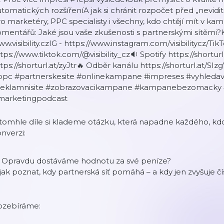
tomatických rozšířeníA jak si chránit rozpočet před „nevidi
o marketéry, PPC specialisty i všechny, kdo chtějí mít v ka
mentářů: Jaké jsou vaše zkušenosti s partnerskými sítěmi
w.visibility.czIG - https://www.instagram.com/visibilitycz/TikT
tps://www.tiktok.com/@visibility_cz🔉 Spotify https://shortu
tps://shorturl.at/zyJtr🔥 Odběr kanálu https://shorturl.at/S
ppc #partnerskesite #onlinekampane #impreses #vyhledava
reklamnisite #zobrazovacikampane #kampanebezomacky #vi
marketingpodcast
tomhle díle si klademe otázku, která napadne každého, kdo 
nverzi:
 Opravdu dostáváme hodnotu za své peníze?
jak poznat, kdy partnerská síť pomáhá – a kdy jen zvyšuje 
ozebíráme: