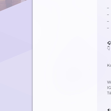
🎧
👇
K
W
IG
Ti
🔉