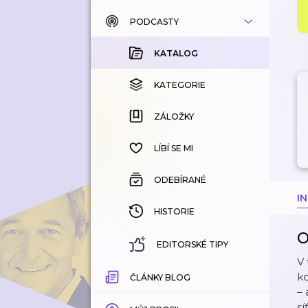
PODCASTY
KATALOG
KOUPENÉ
KATALOG
KATEGORIE
KATEGORIE
ZÁLOŽKY
ZÁLOŽKY
HISTORIE
LÍBÍ SE MI
ODEBÍRANÉ
I
HISTORIE
O
EDITORSKÉ TIPY
V 
k
ČLÁNKY BLOG
–
sí