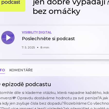
jen dobře vypadají?
bez omáčky
VISIBILITY DIGITAL
Poslechněte si podcast
7. 5. 2025
8 min
NFO
KOMENTÁŘE
 epizodě podcastu
tomhle díle si klademe otázku, která napadne každého, kdo 
onverzi:💸 Opravdu dostáváme hodnotu za své peníze?A jak
 a kdy jen zvyšuje čísla bez dopadu?Rozebíráme:Co všechn
ť“Proč více impresí ≠ lepší výsledekJak přemýšlet o kvalitě 