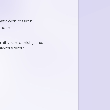
atických rozšíření
témech
í mít v kampaních jasno.
skými sítěmi?