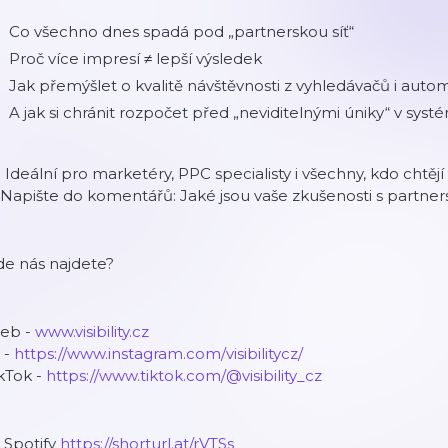
Co všechno dnes spadá pod „partnerskou síť“
Proč více impresí ≠ lepší výsledek
Jak přemýšlet o kvalitě návštěvnosti z vyhledávačů i autom
A jak si chránit rozpočet před „neviditelnými úniky“ v sys
 Ideální pro marketéry, PPC specialisty i všechny, kdo chtěj
 Napište do komentářů: Jaké jsou vaše zkušenosti s partner
de nás najdete?
eb -
www.visibility.cz
 -
https://www.instagram.com/visibilitycz/
kTok -
https://www.tiktok.com/@visibility_cz
 Spotify
https://shorturl.at/rVTSs