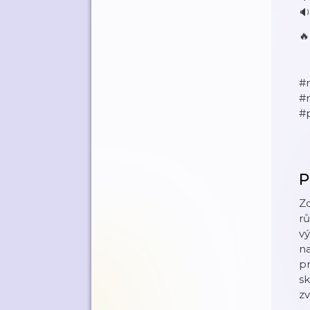


#
#
#
P
Zd
rů
vý
na
pr
sk
zv