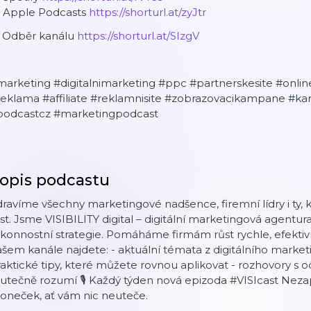
 Apple Podcasts
https://shorturl.at/zyJtr
 Odběr kanálu
https://shorturl.at/SIzgV
marketing #digitalnimarketing #ppc #partnerskesite #onl
reklama #affiliate #reklamnisite #zobrazovacikampane #ka
podcastcz #marketingpodcast
opis podcastu
ravíme všechny marketingové nadšence, firemní lídry i ty, kt
st. Jsme VISIBILITY digital – digitální marketingová agentura,
konnostní strategie. Pomáháme firmám růst rychle, efektiv
šem kanále najdete: - aktuální témata z digitálního market
aktické tipy, které můžete rovnou aplikovat - rozhovory s o
utečně rozumí 🎙️ Každý týden nová epizoda #VISIcast Nez
oneček, ať vám nic neuteče.