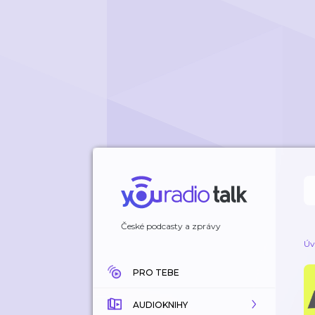
České podcasty a zprávy
Úv
PRO TEBE
AUDIOKNIHY