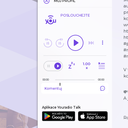
MŮJ PROFIL
au
pr
POSLOUCHEJTE
ko
ww
ht
ht
#
#
#
1.00
×
V 
ko
00:00
00:00
Komentuj

A 
Aplikace Youradio Talk
R