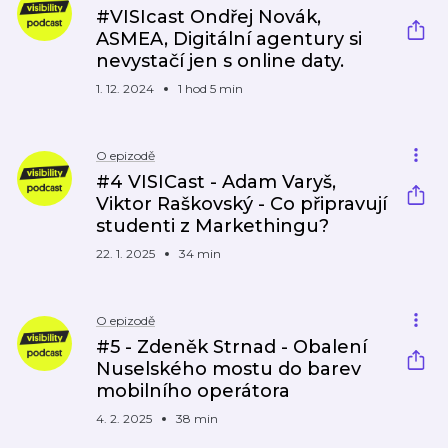
#VISIcast Ondřej Novák,
ASMEA, Digitální agentury si
nevystačí jen s online daty.
1. 12. 2024
1 hod 5 min
O epizodě
#4 VISICast - Adam Varyš,
Viktor Raškovský - Co připravují
studenti z Markethingu?
22. 1. 2025
34 min
O epizodě
#5 - Zdeněk Strnad - Obalení
Nuselského mostu do barev
mobilního operátora
4. 2. 2025
38 min