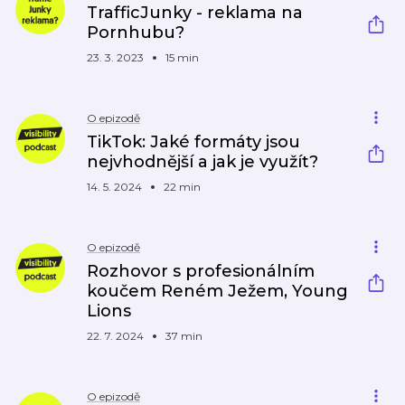
TrafficJunky - reklama na
Pornhubu?
23. 3. 2023
15 min
O epizodě
TikTok: Jaké formáty jsou
nejvhodnější a jak je využít?
14. 5. 2024
22 min
O epizodě
Rozhovor s profesionálním
koučem Reném Ježem, Young
Lions
22. 7. 2024
37 min
O epizodě