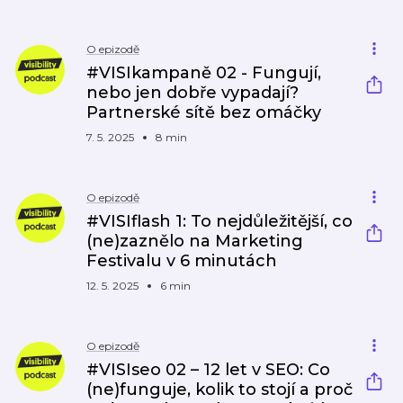
O epizodě
#VISIkampaně 02 - Fungují,
nebo jen dobře vypadají?
Partnerské sítě bez omáčky
7. 5. 2025
8 min
O epizodě
#VISIflash 1: To nejdůležitější, co
(ne)zaznělo na Marketing
Festivalu v 6 minutách
12. 5. 2025
6 min
O epizodě
#VISIseo 02 – 12 let v SEO: Co
(ne)funguje, kolik to stojí a proč