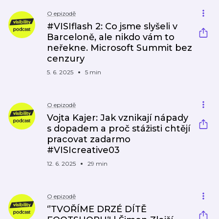
O epizodě
#VISIflash 2: Co jsme slyšeli v
Barceloně, ale nikdo vám to
neřekne. Microsoft Summit bez
cenzury
5. 6. 2025
5 min
O epizodě
Vojta Kajer: Jak vznikají nápady
s dopadem a proč stážisti chtějí
pracovat zadarmo
#VISIcreative03
12. 6. 2025
29 min
O epizodě
‘’TVOŘÍME DRZÉ DÍTĚ