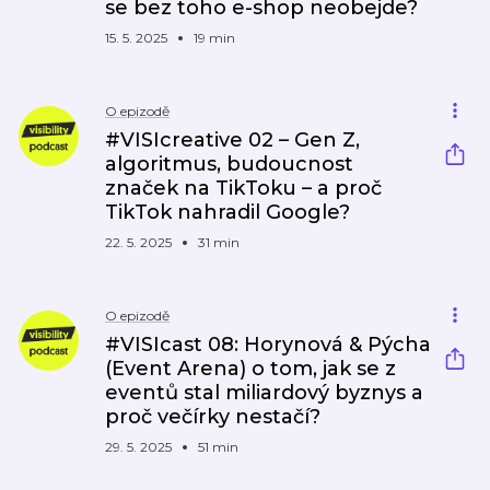
se bez toho e-shop neobejde?
15. 5. 2025
19 min
O epizodě
#VISIcreative 02 – Gen Z,
algoritmus, budoucnost
značek na TikToku – a proč
TikTok nahradil Google?
22. 5. 2025
31 min
O epizodě
#VISIcast 08: Horynová & Pýcha
(Event Arena) o tom, jak se z
eventů stal miliardový byznys a
proč večírky nestačí?
29. 5. 2025
51 min