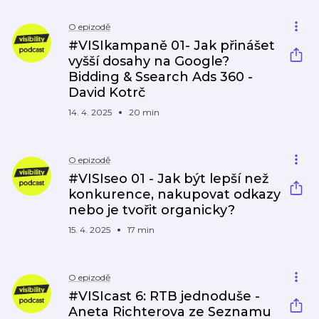
O epizodě
#VISIkampaně 01- Jak přinášet
vyšší dosahy na Google?
Bidding & Ssearch Ads 360 -
David Kotrč
14. 4. 2025
20 min
O epizodě
#VISIseo 01 - Jak být lepší než
konkurence, nakupovat odkazy
nebo je tvořit organicky?
15. 4. 2025
17 min
O epizodě
#VISIcast 6: RTB jednoduše -
Aneta Richterova ze Seznamu