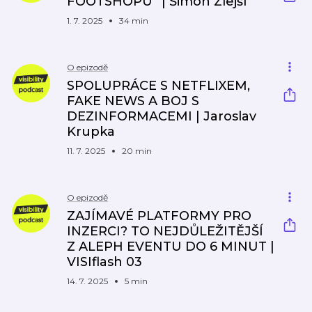
FOOTSHOPU‘' | Šimon Zlejší
1. 7. 2025
34 min
O epizodě
SPOLUPRÁCE S NETFLIXEM,
FAKE NEWS A BOJ S
DEZINFORMACEMI | Jaroslav
Krupka
11. 7. 2025
20 min
O epizodě
ZAJÍMAVÉ PLATFORMY PRO
INZERCI? TO NEJDŮLEŽITĚJŠÍ
Z ALEPH EVENTU DO 6 MINUT |
VISIflash 03
14. 7. 2025
5 min