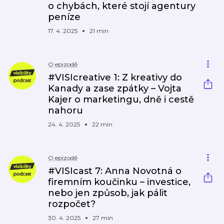
o chybách, které stojí agentury
peníze
17. 4. 2025
21 min
O epizodě
#VISIcreative 1: Z kreativy do
Kanady a zase zpátky – Vojta
Kajer o marketingu, dně i cestě
nahoru
24. 4. 2025
22 min
O epizodě
#VISIcast 7: Anna Novotná o
firemním koučinku – investice,
nebo jen způsob, jak pálit
rozpočet?
30. 4. 2025
27 min