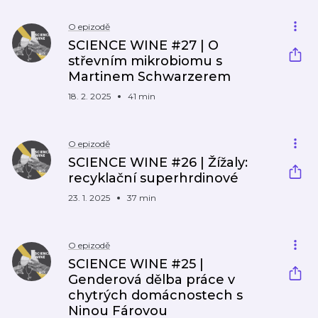
O epizodě
SCIENCE WINE #27 | O
střevním mikrobiomu s
Martinem Schwarzerem
18. 2. 2025
41 min
O epizodě
SCIENCE WINE #26 | Žížaly:
recyklační superhrdinové
23. 1. 2025
37 min
O epizodě
SCIENCE WINE #25 |
Genderová dělba práce v
chytrých domácnostech s
Ninou Fárovou