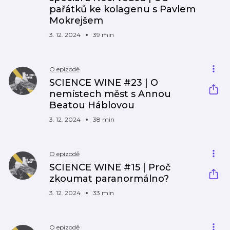
pařátků ke kolagenu s Pavlem
Mokrejšem
3. 12. 2024
39 min
O epizodě
SCIENCE WINE #23 | O
nemístech měst s Annou
Beatou Háblovou
3. 12. 2024
38 min
O epizodě
SCIENCE WINE #15 | Proč
zkoumat paranormálno?
3. 12. 2024
33 min
O epizodě