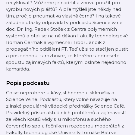
recyklovat? Můžeme je nadrtit a znovu použít pro
výrobu nových plášťů? A přemýšleli jste někdy nad
tím, proč je pneumatika vlastně černá? I na takové
záludné otázky odpovídal v podcastu Science wine
doc. Dr. Ing. Radek Stoček z Centra polymerních
systémů a ptali se na ně děkan Fakulty technologické
Roman Čermák a výjimečně i Libor Jandík z
propagačního oddělení FT. Teď už si to stačí jen pustit
a poslechnout si rozhovor, ze kterého si odnesete
spoustu zajímavých faktů, kterými oslníte nejednoho
kamaráda.
Popis podcastu
Co se neprobere u kávy, stihneme u skleničky a
Science Wine. Podcastu, který volně navazuje na
zlínské populárně vědecké přednášky Science Café.
Pravidelný přísun aktuálních problémů a zajímavostí
ze všech koutů vědy si u mikrofonu a suchého
červeného spolu řečníkem rozeberou moderátoři z
Fakulty technologické Univerzity Tomáše Bati ve