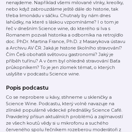
nenajdeme. Například všemi milované vlnky, kreolky,
nebo když zabrouzdáme ještě dále do historie, tak
třeba limonádu v sáčku. Chutnaly by nám dnes
lahůdky, na které s láskou vzpomínáme? I o tom je
řeč v dnešním Science wine, do kterého si Iva s
Romanem pozvali historika a odborníka na retrojídlo
doc. PhDr. Martina France, Ph.D. z Masarykova ústavu
a Archivu AV ČR. Jaká je historie školního stravování?
Čím Češi obohatili světovou gastronomii? Jaký je
příběh tuřínu? A v čem byl ohledně stravování Baťa
průkopníkem? To je jen zlomek témat, o kterých
uslyšíte v podcastu Science wine.
Popis podcastu
Co se neprobere u kávy, stihneme u skleničky a
Science Wine. Podcastu, který volně navazuje na
zlínské populárně vědecké přednášky Science Café.
Pravidelný přísun aktuálních problémů a zajímavostí
ze všech koutů vědy si u mikrofonu a suchého
červeného spolu řečníkem rozeberou moderátoři z