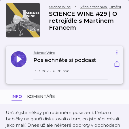
Science Wine
Věda a technika
,
Umění
SCIENCE WINE #29 | O
retrojídle s Martinem
Francem
Science Wine
Poslechněte si podcast
13. 3. 2025
38 min
INFO
KOMENTÁŘE
Určitě jste někdy při rodinném posezení, třeba u
babičky na gauči diskutovali o tom, co jste rádi mlsali
jako malí. Dnes už ale některé dobroty v obchodech