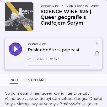
Science Wine
Věda a technika
,
Umění
SCIENCE WINE #35 |
Queer geografie s
Ondřejem Šerým
Science Wine
Poslechněte si podcast
22. 10. 2025
47 min
INFO
KOMENTÁŘE
Co do města přináší queer komunita? Diverzitu,
různorodost, svobodu být sám sebou. Geograf Ondřej
Šerý z Masarykovy univerzity v Brně vysvětluje, jak se