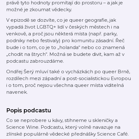
právě tyto hodnoty promítají do prostoru – a jak je
možné je zkoumat vědecky.
V epizodě se dozvíte, co je queer geografie, jak
vypadá život LGBTQ+ lidí v českých městech i na
venkově, a proč jsou některá místa (např. parky,
podniky nebo festivaly) pro komunitu zásadní. Řeč
bude i o tom, co je to „holanda“ nebo co znamená
„chodit na štrych“. Možná se budete divit, kam až v
podcastu zabrouzdáme.
Ondřej Šerý mluví také o vycházkách po queer Brně,
rozdílech mezi západní a post-socialistickou Evropou
i o tom, proč nejsou všechna queer místa viditelná
navenek.
Popis podcastu
Co se neprobere u kávy, stihneme u skleničky a
Science Wine. Podcastu, který volně navazuje na
zlínské populárně vědecké přednášky Science Café.