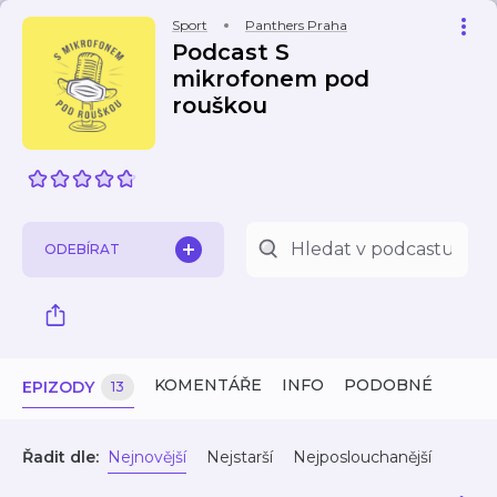
Sport
Panthers Praha
Podcast S
mikrofonem pod
rouškou
ODEBÍRAT
KOMENTÁŘE
INFO
PODOBNÉ
EPIZODY
13
Řadit dle:
Nejnovější
Nejstarší
Nejposlouchanější