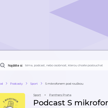
Najděte si:
od
Podcasty
Sport
S mikrofonem pod rouškou
Sport
Panthers Praha
Podcast S mikrof