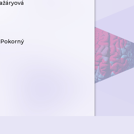
žáryová
Pokorný