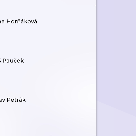
na Horňáková
 Pauček
v Petrák