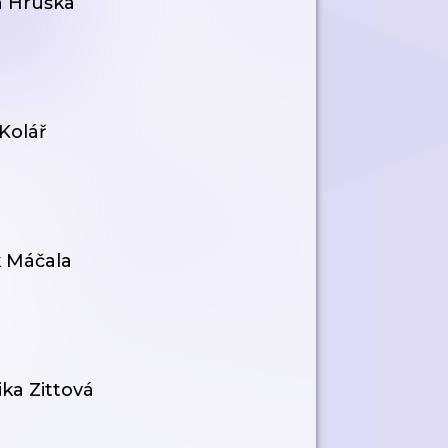
 Hruška
Kolář
 Máčala
a Zittová