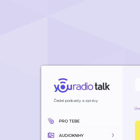
České podcasty a zprávy
Úv
PRO TEBE
AUDIOKNIHY