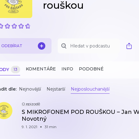
rouškou
ODEBÍRAT
KOMENTÁŘE
INFO
PODOBNÉ
ZODY
13
dit dle:
Nejnovější
Nejstarší
Nejposlouchanější
O epizodě
S MIKROFONEM POD ROUŠKOU – Jan Wal
Novotný
9. 1. 2021
31 min