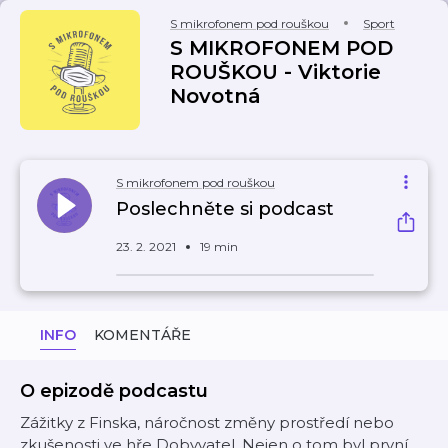
S mikrofonem pod rouškou
Sport
S MIKROFONEM POD
ROUŠKOU - Viktorie
Novotná
S mikrofonem pod rouškou
Poslechněte si podcast
23. 2. 2021
19 min
INFO
KOMENTÁŘE
O epizodě podcastu
Zážitky z Finska, náročnost změny prostředí nebo
zkušenosti ve hře Dobyvatel. Nejen o tom byl první