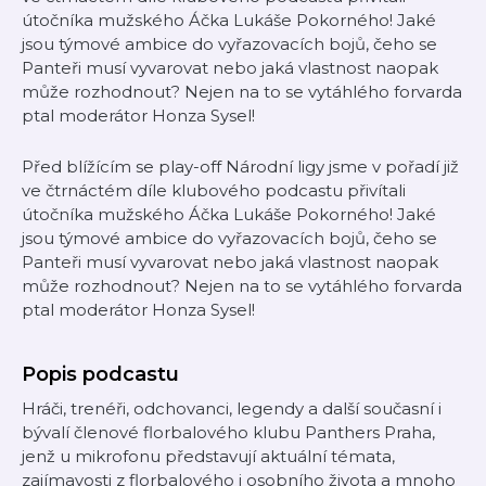
útočníka mužského Áčka Lukáše Pokorného! Jaké
jsou týmové ambice do vyřazovacích bojů, čeho se
Panteři musí vyvarovat nebo jaká vlastnost naopak
může rozhodnout? Nejen na to se vytáhlého forvarda
ptal moderátor Honza Sysel!
Před blížícím se play-off Národní ligy jsme v pořadí již
ve čtrnáctém díle klubového podcastu přivítali
útočníka mužského Áčka Lukáše Pokorného! Jaké
jsou týmové ambice do vyřazovacích bojů, čeho se
Panteři musí vyvarovat nebo jaká vlastnost naopak
může rozhodnout? Nejen na to se vytáhlého forvarda
ptal moderátor Honza Sysel!
Popis podcastu
Hráči, trenéři, odchovanci, legendy a další současní i
bývalí členové florbalového klubu Panthers Praha,
jenž u mikrofonu představují aktuální témata,
zajímavosti z florbalového i osobního života a mnoho