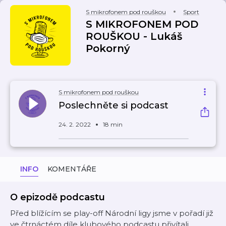
S mikrofonem pod rouškou
Sport
S MIKROFONEM POD
ROUŠKOU - Lukáš
Pokorný
S mikrofonem pod rouškou
Poslechněte si podcast
24. 2. 2022
18 min
INFO
KOMENTÁŘE
O epizodě podcastu
Před blížícím se play-off Národní ligy jsme v pořadí již
ve čtrnáctém díle klubového podcastu přivítali