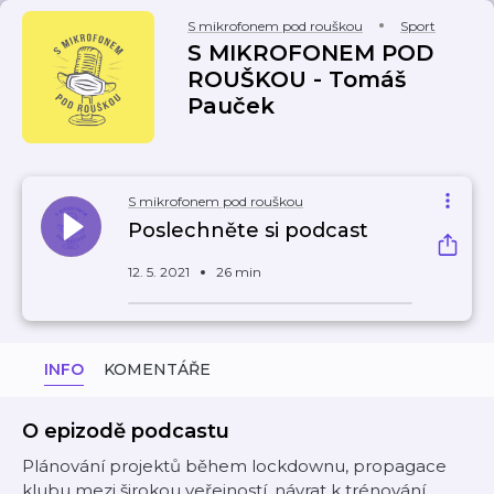
S mikrofonem pod rouškou
Sport
S MIKROFONEM POD
ROUŠKOU - Tomáš
Pauček
S mikrofonem pod rouškou
Poslechněte si podcast
12. 5. 2021
26 min
INFO
KOMENTÁŘE
O epizodě podcastu
Plánování projektů během lockdownu, propagace
klubu mezi širokou veřejností, návrat k trénování,