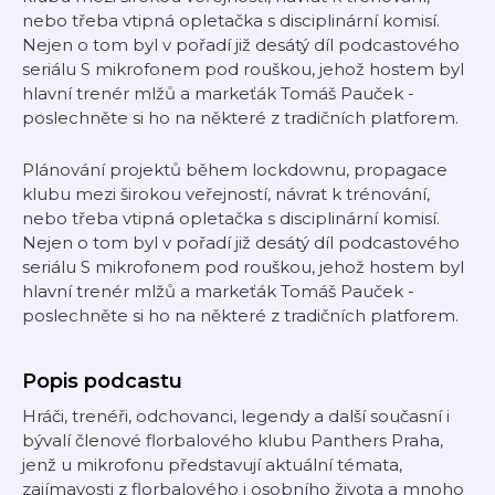
nebo třeba vtipná opletačka s disciplinární komisí.
Nejen o tom byl v pořadí již desátý díl podcastového
seriálu S mikrofonem pod rouškou, jehož hostem byl
hlavní trenér mlžů a markeťák Tomáš Pauček -
poslechněte si ho na některé z tradičních platforem.
Plánování projektů během lockdownu, propagace
klubu mezi širokou veřejností, návrat k trénování,
nebo třeba vtipná opletačka s disciplinární komisí.
Nejen o tom byl v pořadí již desátý díl podcastového
seriálu S mikrofonem pod rouškou, jehož hostem byl
hlavní trenér mlžů a markeťák Tomáš Pauček -
poslechněte si ho na některé z tradičních platforem.
Popis podcastu
Hráči, trenéři, odchovanci, legendy a další současní i
bývalí členové florbalového klubu Panthers Praha,
jenž u mikrofonu představují aktuální témata,
zajímavosti z florbalového i osobního života a mnoho