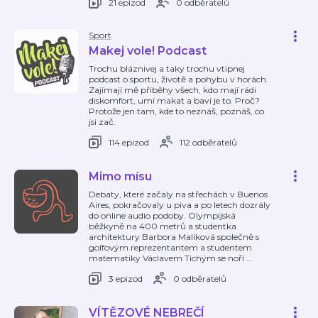
21 epizod
0 odběratelů
Sport
Makej vole! Podcast
Trochu bláznivej a taky trochu vtipnej
podcast o sportu, životě a pohybu v horách.
Zajímají mě přiběhy všech, kdo mají rádi
diskomfort, umí makat a baví je to. Proč?
Protože jen tam, kde to neznáš, poznáš, co
jsi zač.
114 epizod
112 odběratelů
Mimo mísu
Debaty, které začaly na střechách v Buenos
Aires, pokračovaly u piva a po letech dozrály
do online audio podoby. Olympijská
běžkyně na 400 metrů a studentka
architektury Barbora Malíková společně s
golfovým reprezentantem a studentem
matematiky Václavem Tichým se noří
…
3 epizod
0 odběratelů
VÍTĚZOVÉ NEBREČÍ