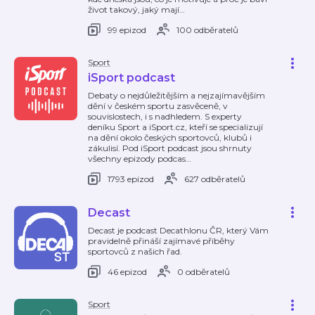
život takový, jaký mají
…
99 epizod
100 odběratelů
Sport
iSport podcast
Debaty o nejdůležitějším a nejzajímavějším
dění v českém sportu zasvěceně, v
souvislostech, i s nadhledem. S experty
deníku Sport a iSport.cz, kteří se specializují
na dění okolo českých sportovců, klubů i
zákulisí. Pod iSport podcast jsou shrnuty
všechny epizody podcas
…
1793 epizod
627 odběratelů
Decast
Decast je podcast Decathlonu ČR, který Vám
pravidelně přináší zajímavé příběhy
sportovců z našich řad.
46 epizod
0 odběratelů
Sport