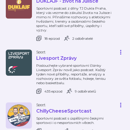
DUKLAJF - život na Julisce
Sportovní podcast z dílny TJ Dukla Praha,
který vás vezme do zákulisí života na Julisce i
mimo ni. Přinášíme rozhovory s atletickými
hvězdami, trenéry a osobnostmi českého
sportu, kteří sdílí své příběhy, úspěchy i
výzvy.
18 epizod
2 odběratelé
Sport
Livesport Zprávy
Poslouchejte vybrané sportovní články
Livesport Zpráv nově jako podcast. Každý
týden nové příběhy, reportáže, analýzy a
rozhovory ze světa fotbalu, hokeje, tenisu
nebo basketbalu.
435 epizod
9 odběratelů
Sport
ChillyCheeseSportcast
Sportovní podcast s úspěšnými českými
sportovci i o nesportovních věcech.