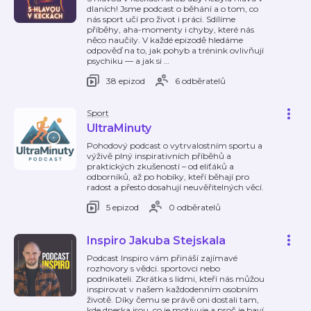
dlaních! Jsme podcast o běhání a o tom, co
nás sport učí pro život i práci. Sdílíme
příběhy, aha-momenty i chyby, které nás
něco naučily. V každé epizodě hledáme
odpověď na to, jak pohyb a trénink ovlivňují
psychiku — a jak si
…
38 epizod
6 odběratelů
Sport
UltraMinuty
Pohodový podcast o vytrvalostním sportu a
výživě plný inspirativních příběhů a
praktických zkušeností – od eliťáků a
odborníků, až po hobíky, kteří běhají pro
radost a přesto dosahují neuvěřitelných věcí.
5 epizod
0 odběratelů
Inspiro Jakuba Stejskala
Podcast Inspiro vám přináší zajímavé
rozhovory s vědci. sportovci nebo
podnikateli. Zkrátka s lidmi, kteří nás můžou
inspirovat v našem každodenním osobním
životě. Díky čemu se právě oni dostali tam,
kde dneska jsou, co je motivuje a proč je baví