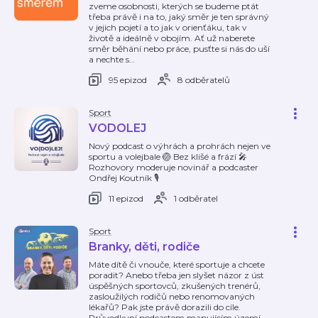
zveme osobnosti, kterých se budeme ptát
třeba právě i na to, jaký směr je ten správný
v jejich pojetí a to jak v orienťáku, tak v
životě a ideálně v obojím. Ať už naberete
směr běhání nebo práce, pusťte si nás do uší
a nechte s
…
95 epizod
8 odběratelů
Sport
VODOLEJ
Nový podcast o výhrách a prohrách nejen ve
sportu a volejbale 🏐 Bez klišé a frází 🎤
Rozhovory moderuje novinář a podcaster
Ondřej Koutník 🎙️
11 epizod
1 odběratel
Sport
Branky, děti, rodiče
Máte dítě či vnouče, které sportuje a chcete
poradit? Anebo třeba jen slyšet názor z úst
úspěšných sportovců, zkušených trenérů,
zasloužilých rodičů nebo renomovaných
lékařů? Pak jste právě dorazili do cíle.
Průvodkyní podcastem mapujícím území