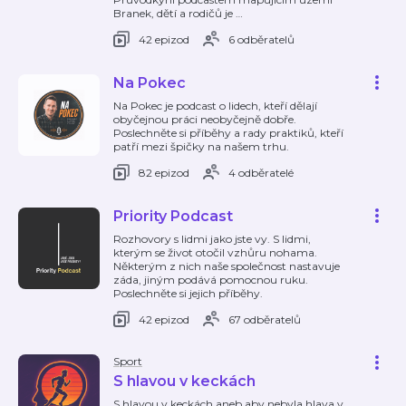
Branek, dětí a rodičů je
…
42 epizod
6 odběratelů
Na Pokec
Na Pokec je podcast o lidech, kteří dělají
obyčejnou práci neobyčejně dobře.
Poslechněte si příběhy a rady praktiků, kteří
patří mezi špičky na našem trhu.
82 epizod
4 odběratelé
Priority Podcast
Rozhovory s lidmi jako jste vy. S lidmi,
kterým se život otočil vzhůru nohama.
Některým z nich naše společnost nastavuje
záda, jiným podává pomocnou ruku.
Poslechněte si jejich příběhy.
42 epizod
67 odběratelů
Sport
S hlavou v keckách
S hlavou v keckách aneb aby nebyla hlava v