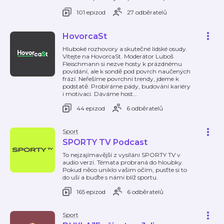
101 epizod
27 odběratelů
HovorcaSt
Hluboké rozhovory a skutečné lidské osudy.
Vítejte na HovorcaSt. Moderátor Luboš
Fleischmann si nezve hosty k prázdnému
povídání, ale k sondě pod povrch naučených
frází. Neřešíme povrchní trendy, jdeme k
podstatě. Probíráme pády, budování kariéry
i motivaci. Dáváme host
…
44 epizod
6 odběratelů
Sport
SPORTY TV Podcast
To nejzajímavější z vysíláni SPORTY TV v
audio verzi. Témata probraná do hloubky.
Pokud něco uniklo vašim očím, pusťte si to
do uší a buďte s námi blíž sportu.
165 epizod
6 odběratelů
Sport