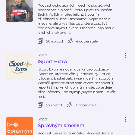
Podcast o skutečných lidech, o skutečných
hodnotách a o ceně, kterou platí za úspěch.
Setkání s lidmi, před jejichž životním
příběhem s úctou smekáme. Nejde nám o
medaile, ale o ryzí lidskost, která zůstává i
pod obrovským tlakem. Hledáme inspiraci v
jejich charakteru,
…
50 epizod
4 odběratelé
Sport
iSport Extra
iSport Extra je nová rubrika pro podcasty
iSport.cz, které se věnují atletice, cyklistice,
lyžování, basketbalu i všem dalším sportům.
Zaměřujeme se prostřednictvím rozhovorů,
reportáží i prvních dojmů na vše, co se děje
před, během, i po olympijských hrách. To vše
na j
…
55 epizod
3 odběratelé
Sport
Správným směrem
Podcast Českého orienťáku. Podcast, kam si