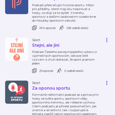
Podcast překračující hranice sportu. Místo
pro příběhy, které mají sílu inspirovat a
hosty, co stojí za to slyšet. S trenéry,
sportovci a dalšími osobnostmi rozebíráme
do hloubky sportovní zákulisí.
294 epizod
128 odběratelů
Sport
Stejní, ale jiní
Podcast Českého paralympijského výboru o
výjimečných sportovcích, odvaze čelit
výzvám a chuti dokázat, že sport je jenom
jeden.
25 epizod
0 odběratelů
Sport
Za oponou sportu
Formálně neformální podcast se zajímavými
hosty ze světa sportu, sportovní vědy,
sportovního tréninku, ale i tělesné výchovy.
Cílem podcastu je přinést posluchačům, jak
známá a atraktivní, tak i rozporuplná
témata napříč celým sportovním spektrem.