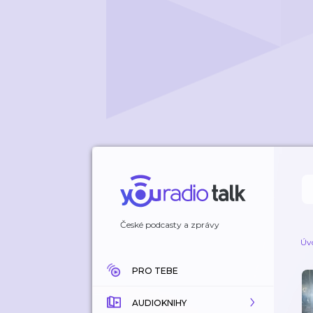
České podcasty a zprávy
Úv
PRO TEBE
AUDIOKNIHY