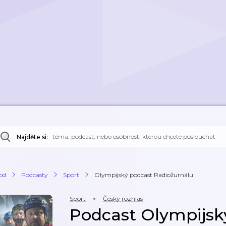
Najděte si:
od
Podcasty
Sport
Olympijský podcast Radiožurnálu
Sport
Český rozhlas
Podcast Olympijsk