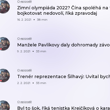
O epizodě
Zimní olympiáda 2022? Čína spoléhá na to
bojkotovat nedovolí, říká zpravodaj
16. 2. 2021
38 min
O epizodě
Manžele Pavlíkovy daly dohromady závo
9. 2. 2021
33 min
O epizodě
Trenér reprezentace Šilhavý: Uvítal by
2. 2. 2021
33 min
O epizodě
Byl to šok, říká tenistka Krejčíková o ka