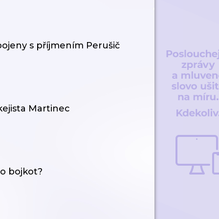
pojeny s příjmením Perušič
kejista Martinec
o bojkot?