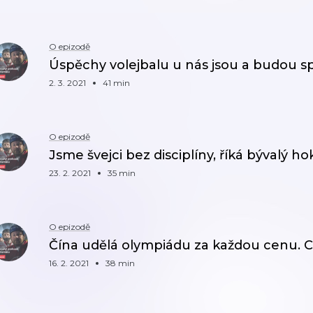
O epizodě
Úspěchy volejbalu u nás jsou a budou s
2. 3. 2021
41 min
O epizodě
Jsme švejci bez disciplíny, říká bývalý ho
23. 2. 2021
35 min
O epizodě
Čína udělá olympiádu za každou cenu. C
16. 2. 2021
38 min