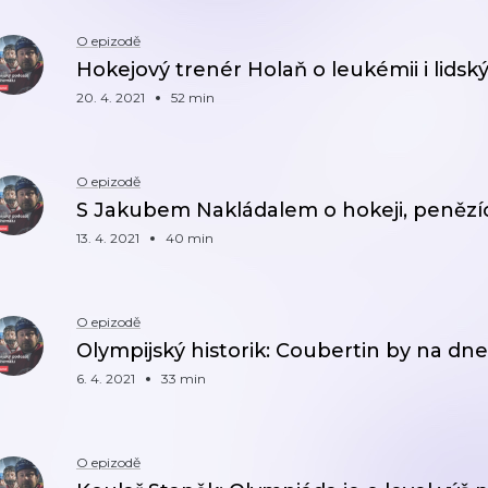
O epizodě
Hokejový trenér Holaň o leukémii i lids
20. 4. 2021
52 min
O epizodě
S Jakubem Nakládalem o hokeji, penězíc
13. 4. 2021
40 min
O epizodě
Olympijský historik: Coubertin by na dne
6. 4. 2021
33 min
O epizodě