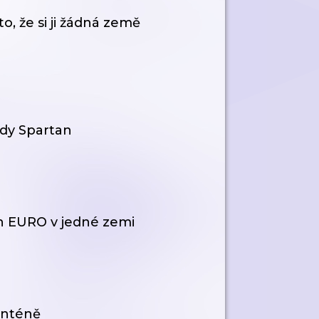
, že si ji žádná země
dy Spartan
ch EURO v jedné zemi
ranténě