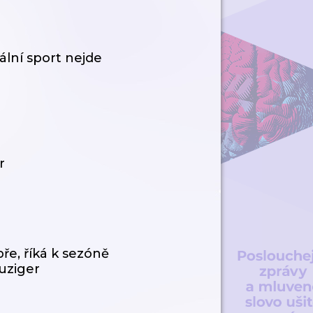
lní sport nejde
r
ře, říká k sezóně
uziger