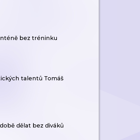
ranténě bez tréninku
letických talentů Tomáš
době dělat bez diváků