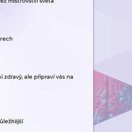
ež mistrovství světa
arech
 zdravý, ale připraví vás na
ležitější