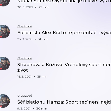
Koulař Staněk: Olympiáda je o level výš n
30. 3. 2021
25 min
O epizodě
Fotbalista Alex Král o reprezentaci i výv
23. 3. 2021
31 min
O epizodě
Strachová a Křížová: Vrcholový sport není
život
16. 3. 2021
35 min
O epizodě
Šéf biatlonu Hamza: Sport teď není nejdů
9. 3. 2021
30 min