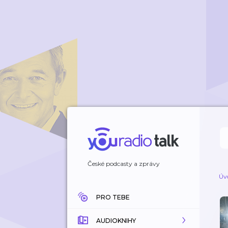
České podcasty a zprávy
Úv
PRO TEBE
AUDIOKNIHY