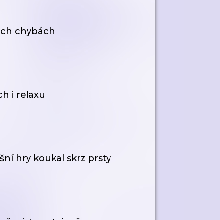
kých chybách
h i relaxu
šní hry koukal skrz prsty