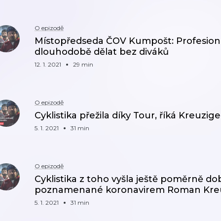
O epizodě
Místopředseda ČOV Kumpošt: Profesioná
dlouhodobě dělat bez diváků
12. 1. 2021
29 min
O epizodě
Cyklistika přežila díky Tour, říká Kreuzige
5. 1. 2021
31 min
O epizodě
Cyklistika z toho vyšla ještě poměrně dob
poznamenané koronavirem Roman Kre
5. 1. 2021
31 min