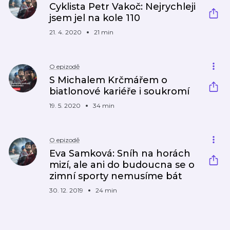
Cyklista Petr Vakoč: Nejrychleji
jsem jel na kole 110
21. 4. 2020
21 min
O epizodě
S Michalem Krčmářem o
biatlonové kariéře i soukromí
19. 5. 2020
34 min
O epizodě
Eva Samková: Sníh na horách
mizí, ale ani do budoucna se o
zimní sporty nemusíme bát
30. 12. 2019
24 min