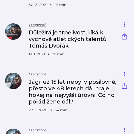
30. 3. 2021
25 min
O epizodě
Důležitá je trpělivost, říká k
výchově atletických talentů
Tomáš Dvořák
19. 1. 2021
29 min
O epizodě
Jágr už 15 let nebyl v posilovně,
přesto ve 48 letech dál hraje
hokej na nejvyšší úrovni. Co ho
pořád žene dál?
28. 1. 2020
34 min
O epizodě