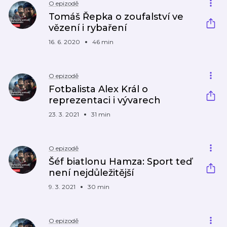
O epizodě
Tomáš Řepka o zoufalství ve
vězení i rybaření
16. 6. 2020
46 min
O epizodě
Fotbalista Alex Král o
reprezentaci i vývarech
23. 3. 2021
31 min
O epizodě
Šéf biatlonu Hamza: Sport teď
není nejdůležitější
9. 3. 2021
30 min
O epizodě