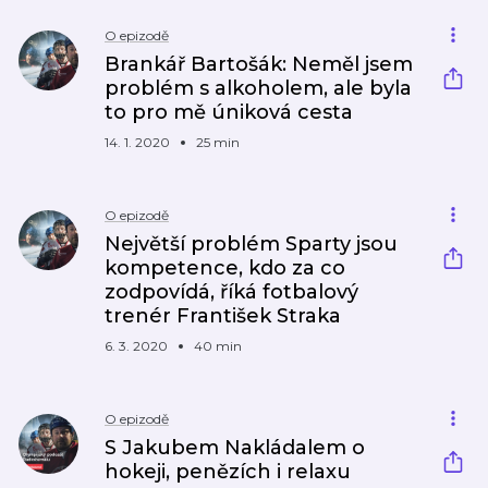
O epizodě
Brankář Bartošák: Neměl jsem
problém s alkoholem, ale byla
to pro mě úniková cesta
14. 1. 2020
25 min
O epizodě
Největší problém Sparty jsou
kompetence, kdo za co
zodpovídá, říká fotbalový
trenér František Straka
6. 3. 2020
40 min
O epizodě
S Jakubem Nakládalem o
hokeji, penězích i relaxu