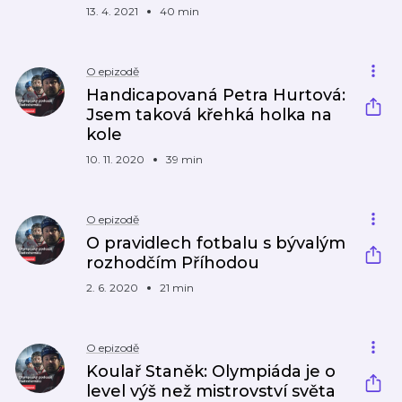
13. 4. 2021
40 min
O epizodě
Handicapovaná Petra Hurtová:
Jsem taková křehká holka na
kole
10. 11. 2020
39 min
O epizodě
O pravidlech fotbalu s bývalým
rozhodčím Příhodou
2. 6. 2020
21 min
O epizodě
Koulař Staněk: Olympiáda je o
level výš než mistrovství světa