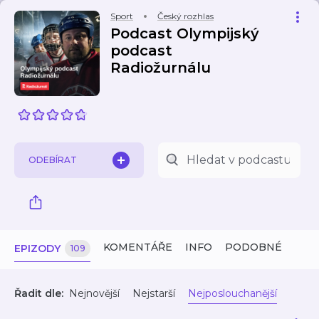
Sport
Český rozhlas
Podcast Olympijský
podcast
Radiožurnálu
ODEBÍRAT
KOMENTÁŘE
INFO
PODOBNÉ
EPIZODY
109
Řadit dle:
Nejnovější
Nejstarší
Nejposlouchanější