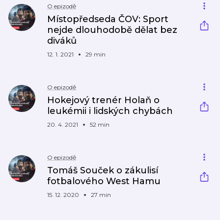
O epizodě
Místopředseda ČOV: Sport
nejde dlouhodobě dělat bez
diváků
12. 1. 2021
29 min
O epizodě
Hokejový trenér Holaň o
leukémii i lidských chybách
20. 4. 2021
52 min
O epizodě
Tomáš Souček o zákulisí
fotbalového West Hamu
15. 12. 2020
27 min