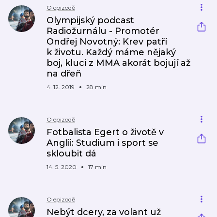
O epizodě
Olympijský podcast
Radiožurnálu - Promotér
Ondřej Novotný: Krev patří
k životu. Každý máme nějaký
boj, kluci z MMA akorát bojují až
na dřeň
4. 12. 2019
28 min
O epizodě
Fotbalista Egert o životě v
Anglii: Studium i sport se
skloubit dá
14. 5. 2020
17 min
O epizodě
Nebýt dcery, za volant už