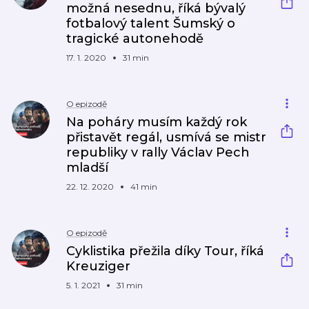
možná nesednu, říká bývalý
fotbalový talent Šumský o
tragické autonehodě
17. 1. 2020
31 min
O epizodě
Na poháry musím každý rok
přistavět regál, usmívá se mistr
republiky v rally Václav Pech
mladší
22. 12. 2020
41 min
O epizodě
Cyklistika přežila díky Tour, říká
Kreuziger
5. 1. 2021
31 min