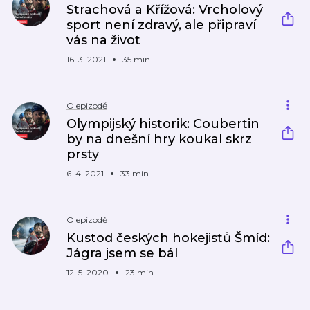
Strachová a Křížová: Vrcholový
sport není zdravý, ale připraví
vás na život
16. 3. 2021
35 min
O epizodě
Olympijský historik: Coubertin
by na dnešní hry koukal skrz
prsty
6. 4. 2021
33 min
O epizodě
Kustod českých hokejistů Šmíd:
Jágra jsem se bál
12. 5. 2020
23 min