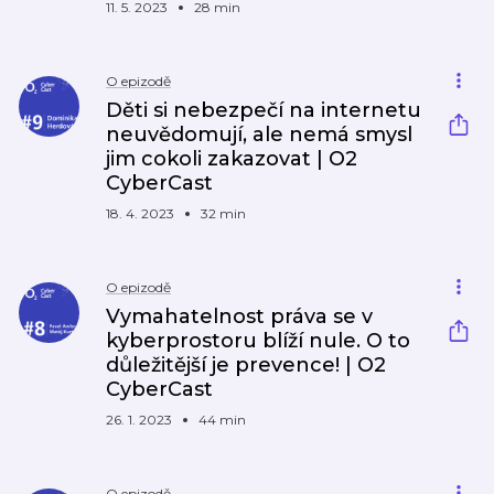
11. 5. 2023
28 min
O epizodě
Děti si nebezpečí na internetu
neuvědomují, ale nemá smysl
jim cokoli zakazovat | O2
CyberCast
18. 4. 2023
32 min
O epizodě
Vymahatelnost práva se v
kyberprostoru blíží nule. O to
důležitější je prevence! | O2
CyberCast
26. 1. 2023
44 min
O epizodě