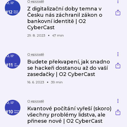
O epizodě
Z digitalizační doby temna v
Česku nás záchranil zákon o
bankovní identitě | O2
CyberCast
29. 8. 2023
47 min
O epizodě
Budete překvapení, jak snadno
se hackeři dostanou až do vaší
zasedačky | O2 CyberCast
16. 6. 2023
39 min
O epizodě
Kvantové počítání vyřeší (skoro)
všechny problémy lidstva, ale
přinese nové | O2 CyberCast