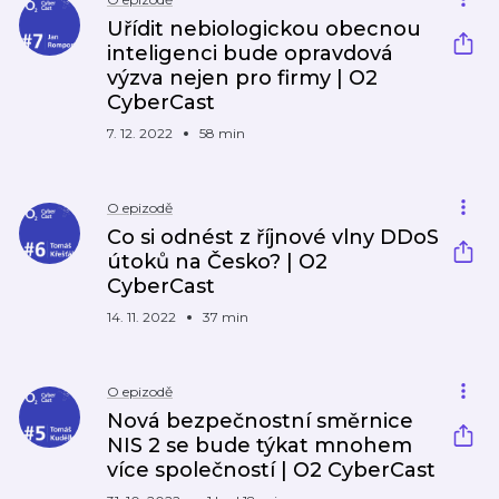
Uřídit nebiologickou obecnou
inteligenci bude opravdová
výzva nejen pro firmy | O2
CyberCast
7. 12. 2022
58 min
O epizodě
Co si odnést z říjnové vlny DDoS
útoků na Česko? | O2
CyberCast
14. 11. 2022
37 min
O epizodě
Nová bezpečnostní směrnice
NIS 2 se bude týkat mnohem
více společností | O2 CyberCast