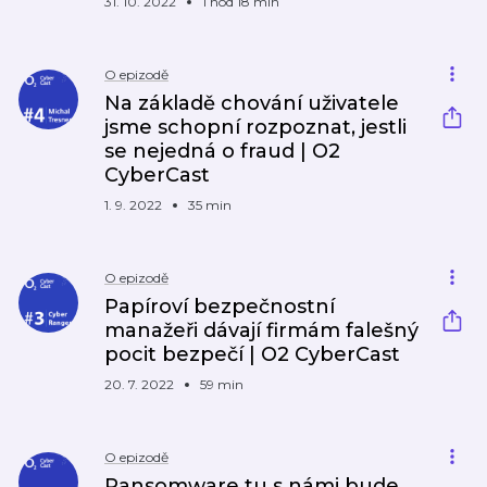
31. 10. 2022
1 hod 18 min
O epizodě
Na základě chování uživatele
jsme schopní rozpoznat, jestli
se nejedná o fraud | O2
CyberCast
1. 9. 2022
35 min
O epizodě
Papíroví bezpečnostní
manažeři dávají firmám falešný
pocit bezpečí | O2 CyberCast
20. 7. 2022
59 min
O epizodě
Ransomware tu s námi bude