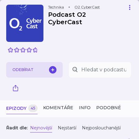
Technika
O2 CyberCast
Podcast O2
CyberCast
ODEBÍRAT
KOMENTÁŘE
INFO
PODOBNÉ
EPIZODY
45
Řadit dle:
Nejnovější
Nejstarší
Nejposlouchanější