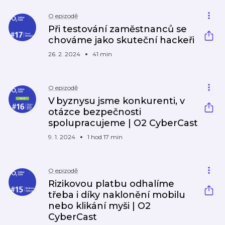
O epizodě
Při testování zaměstnanců se
chováme jako skuteční hackeři
26. 2. 2024
41 min
O epizodě
V byznysu jsme konkurenti, v
otázce bezpečnosti
spolupracujeme | O2 CyberCast
9. 1. 2024
1 hod 17 min
O epizodě
Rizikovou platbu odhalíme
třeba i díky naklonění mobilu
nebo klikání myši | O2
CyberCast