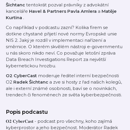
Šichtanc
tentokrát pozval právníky z advokátní
kanceláře
Havel & Partners
Pavla Amlera
a
Matěje
Kurtina
.
Co například v podcastu zazní? Kolika firem se
dotkne chystané přijetí nové normy Evropské unie
NIS 2. Jaký je rozdíl v implementaci nařízení a
směrnice. O kterém skvělém nástroji e-governmentu
u nás skoro nikdo neví. Co považuje letošní zpráva
Data Breach Investigations Report za největší
kybernetickou hrozbu.
O2 CyberCast
moderuje ředitel interní bezpečnosti
O2
Radek Šichtanc
a zve si hosty z řad našich kolegů,
ale i externí známé osobnosti, baví se o novinkách,
trendech či fenoménech ze světa kyberbezpečnosti.
Popis podcastu
𝐎𝟐 𝐂𝐲𝐛𝐞𝐫𝐂𝐚𝐬𝐭 - podcast pro všechny, koho zajímá
kyberprostor a jeho bezpečnost. Moderátor Radek