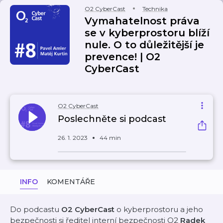
O2 CyberCast
Technika
Vymahatelnost práva
se v kyberprostoru blíží
nule. O to důležitější je
prevence! | O2
CyberCast
O2 CyberCast
Poslechněte si podcast
26. 1. 2023
44 min
INFO
KOMENTÁŘE
Do podcastu
O2 CyberCast
o kyberprostoru a jeho
bezpečnosti si ředitel interní bezpečnosti O2
Radek