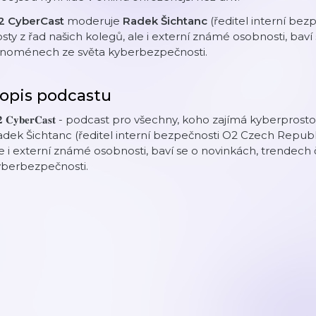
2 CyberCast
moderuje
Radek Šichtanc
(ředitel interní bez
sty z řad našich kolegů, ale i externí známé osobnosti, baví
enoménech ze světa kyberbezpečnosti.
opis podcastu
𝟐 𝐂𝐲𝐛𝐞𝐫𝐂𝐚𝐬𝐭 - podcast pro všechny, koho zajímá kyberpr
dek Šichtanc (ředitel interní bezpečnosti O2 Czech Republic
e i externí známé osobnosti, baví se o novinkách, trendech
yberbezpečnosti.