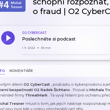
schopní rozpoznat, 
o fraud | O2 Cyber
O2 CYBERCAST
Poslechněte si podcast
1. 9. 2022
35 min
NFO
KOMENTÁŘE
tvrtým dílem
O2 CyberCast
, podcastu o kyberprostoru a j
nterní bezpečnosti O2 Radek Šichtanc
. Pozval si
Michala T
rněnské firmy
ThreatMark
. Ta vyvíjí řešení pro ochranu př
ichal Tresner
mluvil o tom, jak jejich nástroje rozpoznáva
oč jsou nyní lidé v onlinu ohroženější než dřív.