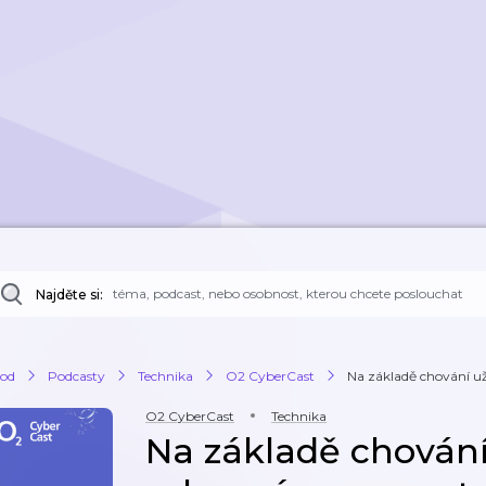
Najděte si:
od
Podcasty
Technika
O2 CyberCast
Na základě chování uži
O2 CyberCast
Technika
Na základě chování