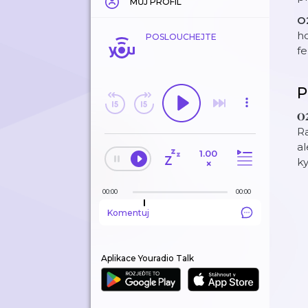
MŮJ PROFIL
O
ho
POSLOUCHEJTE
f
P
𝐎
Ra
al
1.00
k
×
00:00
00:00
Komentuj
Aplikace Youradio Talk