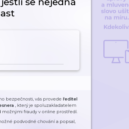
jestli se nejedná
Cast
eho bezpečnosti, vás provede
ředitel
resnera
, který je spoluzakladatelem
ed možnými fraudy v online prostředí.
jí možné podvodné chování a popsal,