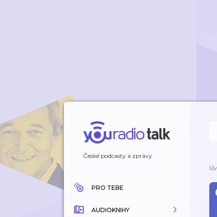
České podcasty a zprávy
Úv
PRO TEBE
AUDIOKNIHY