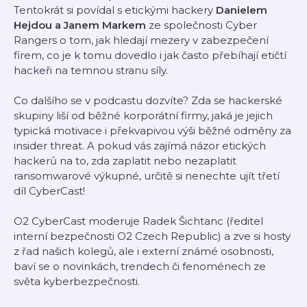
Tentokrát si povídal s etickými hackery
Danielem
Hejdou a Janem Markem
ze společnosti Cyber
Rangers o tom, jak hledají mezery v zabezpečení
firem, co je k tomu dovedlo i jak často přebíhají etičtí
hackeři na temnou stranu síly.
Co dalšího se v podcastu dozvíte? Zda se hackerské
skupiny liší od běžné korporátní firmy, jaká je jejich
typická motivace i překvapivou výši běžné odměny za
insider threat. A pokud vás zajímá názor etických
hackerů na to, zda zaplatit nebo nezaplatit
ransomwarové výkupné, určitě si nenechte ujít třetí
díl CyberCast!
O2 CyberCast moderuje Radek Šichtanc (ředitel
interní bezpečnosti O2 Czech Republic) a zve si hosty
z řad našich kolegů, ale i externí známé osobnosti,
baví se o novinkách, trendech či fenoménech ze
světa kyberbezpečnosti.