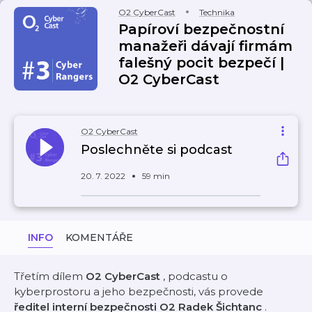
O2 CyberCast
Technika
Papíroví bezpečnostní
manažeři dávají firmám
falešný pocit bezpečí |
O2 CyberCast
O2 CyberCast
Poslechněte si podcast
20. 7. 2022
59 min
INFO
KOMENTÁŘE
Třetím dílem
O2 CyberCast
, podcastu o
kyberprostoru a jeho bezpečnosti, vás provede
ředitel interní bezpečnosti O2 Radek Šichtanc
.