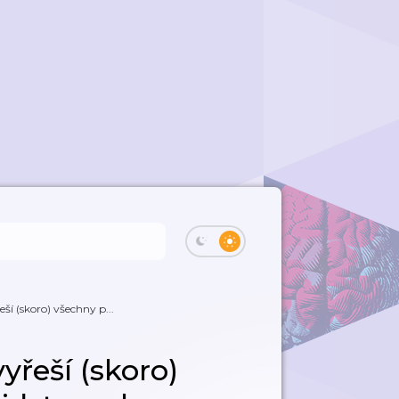
ší (skoro) všechny p...
yřeší (skoro)