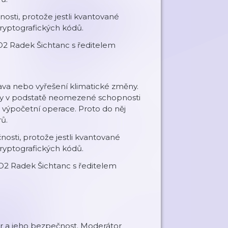
sti, protože jestli kvantované
ryptografických kódů.
 O2 Radek Šichtanc s ředitelem
va nebo vyřešení klimatické změny.
díky v podstatě neomezené schopnosti
é výpočetní operace. Proto do něj
rů.
sti, protože jestli kvantované
ryptografických kódů.
 O2 Radek Šichtanc s ředitelem
ostor a jeho bezpečnost. Moderátor