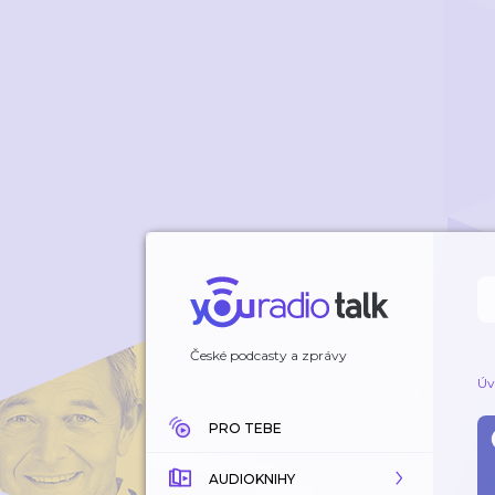
České podcasty a zprávy
Úv
PRO TEBE
AUDIOKNIHY