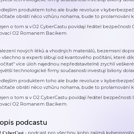
dlejším produktem toho ale bude revoluce v kyberbezpečno
očítače obrátí něco vzhůru nohama, bude to prolamování k
jen o tom si v O2 CyberCastu povídají ředitel bezpečnosti
novací O2 Romanem Bacíkem.
lezení nových léků a vhodných materiálů, bezemisní dopra
 všechno si experti slibují od kvantového počítání, které 
očítat“ více úloh najednou nepředstavitelně zrychlí vešker
jvětší technologické firmy současnosti investují biliony dola
dlejším produktem toho ale bude revoluce v kyberbezpečno
očítače obrátí něco vzhůru nohama, bude to prolamování k
jen o tom si v O2 CyberCastu povídají ředitel bezpečnosti
novací O2 Romanem Bacíkem.
opis podcastu
𝟐 𝐂𝐲𝐛𝐞𝐫𝐂𝐚𝐬𝐭 - podcast pro všechny, koho zajímá kyberpr