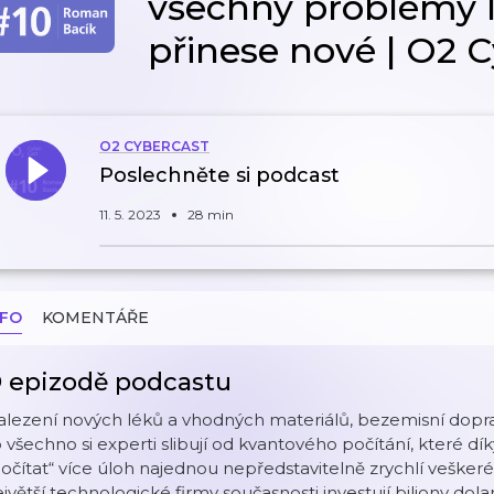
všechny problémy li
přinese nové | O2 
O2 CYBERCAST
Poslechněte si podcast
11. 5. 2023
28 min
NFO
KOMENTÁŘE
 epizodě podcastu
lezení nových léků a vhodných materiálů, bezemisní dopra
 všechno si experti slibují od kvantového počítání, které 
očítat“ více úloh najednou nepředstavitelně zrychlí vešker
jvětší technologické firmy současnosti investují biliony dola