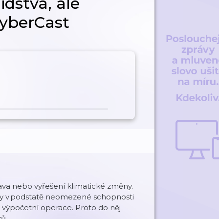
dstva, ale
CyberCast
va nebo vyřešení klimatické změny.
díky v podstatě neomezené schopnosti
é výpočetní operace. Proto do něj
rů.