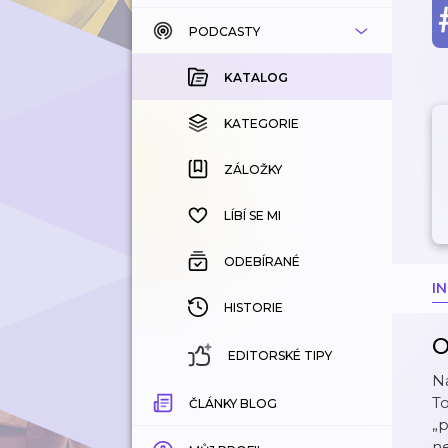
PODCASTY
KATALOG
KOUPENÉ
KATALOG
KATEGORIE
KATEGORIE
ZÁLOŽKY
ZÁLOŽKY
HISTORIE
LÍBÍ SE MI
ODEBÍRANÉ
I
HISTORIE
O
EDITORSKÉ TIPY
Na
To
ČLÁNKY BLOG
„p
ne