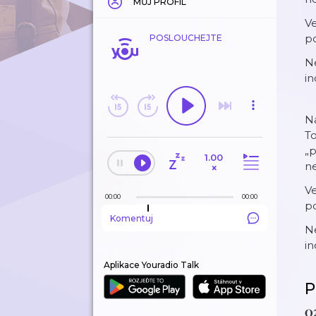
MŮJ PROFIL
Ve
p
POSLOUCHEJTE
Ne
i
Na
To
„p
1.00
ne
×
Ve
00:00
00:00
p
Komentuj
Ne
i
Aplikace Youradio Talk
P
𝐎