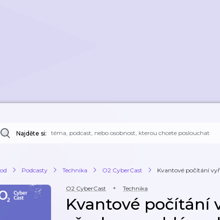
Najděte si:
od
Podcasty
Technika
O2 CyberCast
Kvantové počítání vyře
O2 CyberCast
Technika
Kvantové počítání v