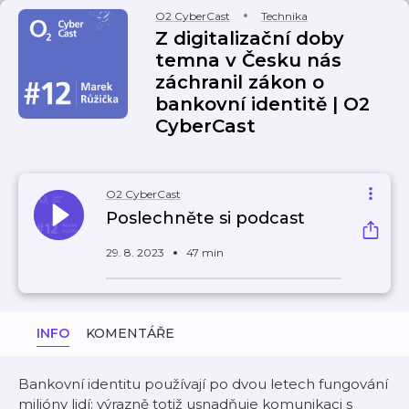
O2 CyberCast
Technika
Z digitalizační doby
temna v Česku nás
záchranil zákon o
bankovní identitě | O2
CyberCast
O2 CyberCast
Poslechněte si podcast
29. 8. 2023
47 min
INFO
KOMENTÁŘE
Bankovní identitu používají po dvou letech fungování
milióny lidí: výrazně totiž usnadňuje komunikaci s