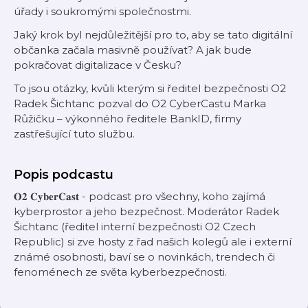
úřady i soukromými společnostmi.
Jaký krok byl nejdůležitější pro to, aby se tato digitální
občanka začala masivně používat? A jak bude
pokračovat digitalizace v Česku?
To jsou otázky, kvůli kterým si ředitel bezpečnosti O2
Radek Šichtanc pozval do O2 CyberCastu Marka
Růžičku – výkonného ředitele BankID, firmy
zastřešující tuto službu.
Popis podcastu
𝐎𝟐 𝐂𝐲𝐛𝐞𝐫𝐂𝐚𝐬𝐭 - podcast pro všechny, koho zajímá
kyberprostor a jeho bezpečnost. Moderátor Radek
Šichtanc (ředitel interní bezpečnosti O2 Czech
Republic) si zve hosty z řad našich kolegů ale i externí
známé osobnosti, baví se o novinkách, trendech či
fenoménech ze světa kyberbezpečnosti.